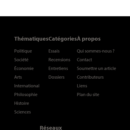
Thématiques
Catégories
À propos
Politique
Essais
Qui sommes-nous
?
Société
Recensions
Contact
Économie
Entretiens
Soumettre un article
Arts
Dossiers
Contributeurs
International
Liens
Philosophie
Plan du site
Histoire
Sciences
Réseaux