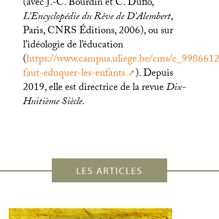
(avec J.-C. Bourdin et C. Duflo,
L’Encyclopédie du Rêve de D’Alembert
,
Paris,
CNRS
Éditions, 2006), ou sur
l’idéologie de l’éducation
(
https://www.campus.uliege.be/cms/c_9986612/
faut-eduquer-les-enfants
). Depuis
2019, elle est directrice de la revue
Dix-
Huitième Siècle
.
LES ARTICLES