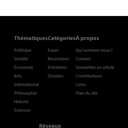
Thématiques
Catégories
À propos
Politique
Essais
Qui sommes-nous
?
Société
Recensions
Contact
Économie
Entretiens
Soumettre un article
Arts
Dossiers
Contributeurs
International
Liens
Philosophie
Plan du site
Histoire
Sciences
Réseaux