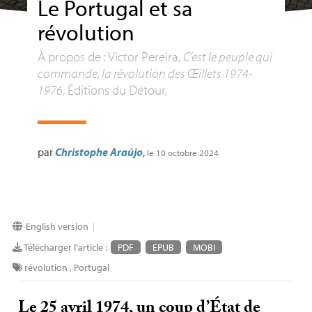
Le Portugal et sa
révolution
À propos de : Victor Pereira,
C’est le peuple qui
commande, la révolution des Œillets 1974-
1976
, Éditions du Détour,
par
Christophe Araújo
,
le 10 octobre 2024
English version
|
Télécharger l'article :
PDF
EPUB
MOBI
révolution
,
Portugal
Le 25 avril 1974, un coup d’État de