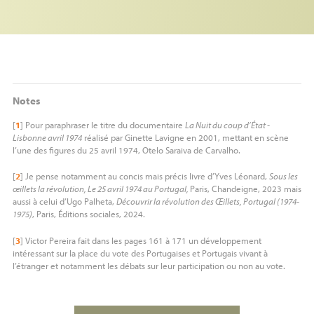
Notes
[
1
]
Pour paraphraser le titre du documentaire
La Nuit du coup d’État -
Lisbonne avril 1974
réalisé par Ginette Lavigne en 2001, mettant en scène
l’une des figures du 25 avril 1974, Otelo Saraiva de Carvalho.
[
2
]
Je pense notamment au concis mais précis livre d’Yves Léonard,
Sous les
œillets la révolution, Le 25 avril 1974 au Portugal,
Paris, Chandeigne, 2023 mais
aussi à celui d’Ugo Palheta,
Découvrir la révolution des Œillets, Portugal (1974-
1975)
, Paris, Éditions sociales, 2024.
[
3
]
Victor Pereira fait dans les pages 161 à 171 un développement
intéressant sur la place du vote des Portugaises et Portugais vivant à
l’étranger et notamment les débats sur leur participation ou non au vote.