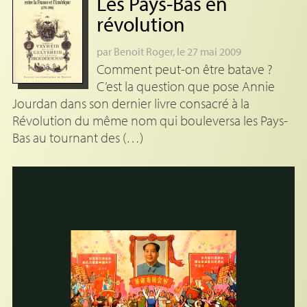
Les Pays-Bas en
révolution
par
Benoit Roger
, le 27 mai 2009
Comment peut-on être batave ?
C’est la question que pose Annie
Jourdan dans son dernier livre consacré à la
Révolution du même nom qui bouleversa les Pays-
Bas au tournant des (…)