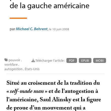
de la gauche américaine
par
Michael C. Behrent
,
le 10 juin 2008
pouvoir
,
Télécharger l'article :
PDF
EPUB
MOBI
workfare
,
autogestion
,
États-Unis
Situé au croisement de la tradition du
«
self-made man
» et de l’autogestion à
l’américaine, Saul Alinsky est la figure
de proue d’un mouvement qui a