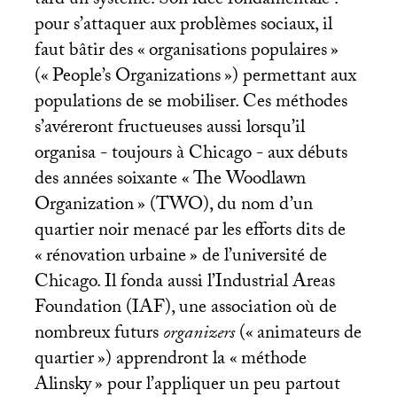
tard un système. Son idée fondamentale :
pour s’attaquer aux problèmes sociaux, il
faut bâtir des «
organisations populaires
»
(«
People’s Organizations
») permettant aux
populations de se mobiliser. Ces méthodes
s’avéreront fructueuses aussi lorsqu’il
organisa - toujours à Chicago - aux débuts
des années soixante «
The Woodlawn
Organization
» (
TWO
), du nom d’un
quartier noir menacé par les efforts dits de
«
rénovation urbaine
» de l’université de
Chicago. Il fonda aussi l’Industrial Areas
Foundation (
IAF
), une association où de
nombreux futurs
organizers
(«
animateurs de
quartier
») apprendront la «
méthode
Alinsky
» pour l’appliquer un peu partout