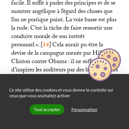
facile. Il suffit à parler des principes et de se
montrer angélique à l’égard des choses que
l’on ne pratique point. La voie basse est plus
la rude. C’est la tâche de faire ressortir une
conduite morale de son intérêt
personnel
».
[
14
]
Cela aurait pu être la
devise de la campagne menée par Hillary
Clinton contre Obama : il ne suffit pas
d’inspirer les auditeurs par des belles phrases
et par son éloquence
; la politique est l’art
des résultats
; s’il faut être méchant et
Ce site utilise des cookies et vous donne le contrôle sur
déshonnête pour faire un peu de bien, s’il
ceux que vous souhaitez activer
faut être un peu démagogue pour mobiliser
Tout accepter
Personnaliser
la rage des démunis, soit.