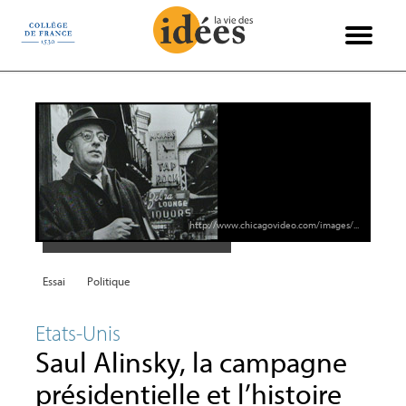
Panneau de gestion des cookies
Books & Ideas
International
Philosophie
Recensions
Entretiens
Économie
Politique
Sciences
Histoire
Société
Essais
Arts
http://www.chicagovideo.com/images/...
Essai
Politique
Etats-Unis
Saul Alinsky, la campagne
présidentielle et l’histoire