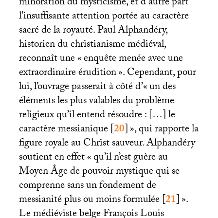
minoration du mysticisme, et d’autre part
l’insuffisante attention portée au caractère
sacré de la royauté. Paul Alphandéry,
historien du christianisme médiéval,
reconnaît une «
enquête menée avec une
extraordinaire érudition
». Cependant, pour
lui, l’ouvrage passerait à côté d’«
un des
éléments les plus valables du problème
religieux qu’il entend résoudre : […] le
caractère messianique
[
20
]
», qui rapporte la
figure royale au Christ sauveur. Alphandéry
soutient en effet «
qu’il n’est guère au
Moyen Âge de pouvoir mystique qui se
comprenne sans un fondement de
messianité plus ou moins formulée
[
21
]
».
Le médiéviste belge François Louis