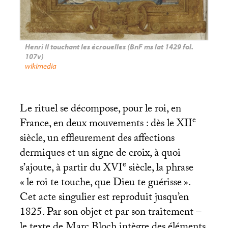
Henri
II
touchant les écrouelles (BnF ms lat 1429 fol.
107v)
wikimedia
Le rituel se décompose, pour le roi, en
e
France, en deux mouvements : dès le
XII
siècle, un effleurement des affections
dermiques et un signe de croix, à quoi
e
s’ajoute, à partir du
XVI
siècle, la phrase
«
le roi te touche, que Dieu te guérisse
».
Cet acte singulier est reproduit jusqu’en
1825. Par son objet et par son traitement –
le texte de Marc Bloch intègre des éléments