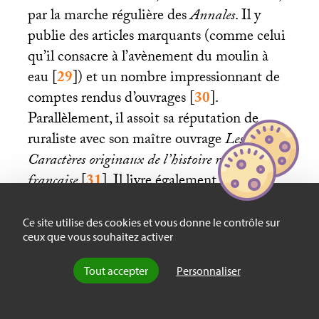
par la marche régulière des
Annales
. Il y
publie des articles marquants (comme celui
qu’il consacre à l’avènement du moulin à
eau
[
29
]
) et un nombre impressionnant de
comptes rendus d’ouvrages
[
30
]
.
Parallèlement, il assoit sa réputation de
ruraliste avec son maître ouvrage
Les
Caractères originaux de l’histoire rurale
française
[
31
]
. Il livre également une
impressionnante synthèse de la période
médiévale avec
La Société féodale
[
32
]
.
Ce site utilise des cookies et vous donne le contrôle sur
ceux que vous souhaitez activer
Pendant le second conflit mondial, après
s’être réengagé dans l’armée, il entre dans la
Tout accepter
Personnaliser
Résistance. Il est fait prisonnier et assassiné
par la Gestapo en 1944.
Apologie pour