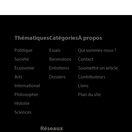
Thématiques
Catégories
À propos
Politique
Essais
Qui sommes-nous
?
Société
Recensions
Contact
Économie
Entretiens
Soumettre un article
Arts
Dossiers
Contributeurs
International
Liens
Philosophie
Plan du site
Histoire
Sciences
Réseaux