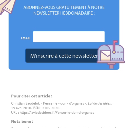
ABONNEZ-VOUS GRATUITEMENT À NOTRE
NEWSLETTER HEBDOMADAIRE :
EMAIL
Pour citer cet article :
Christian Baudelot, « Penser le «
don
» d’organes »,
La Vie des idées
,
19 avril 2010. ISSN : 2105-3030.
URL : https://laviedesidees.fr/Penser-le-don-d-organes
Nota bene :