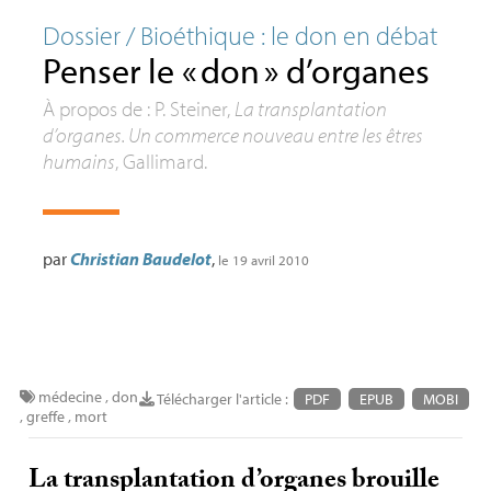
Dossier / Bioéthique : le don en débat
Penser le «
don
» d’organes
À propos de : P. Steiner,
La transplantation
d’organes. Un commerce nouveau entre les êtres
humains
, Gallimard.
par
Christian Baudelot
,
le 19 avril 2010
médecine
,
don
Télécharger l'article :
PDF
EPUB
MOBI
,
greffe
,
mort
La transplantation d’organes brouille