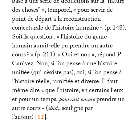
base à une série de déductions sur la “nature
des choses”
», temporel, «
pour servir de
point de départ à la reconstruction
conjecturale de l’histoire humaine
» (p. 148).
Soit la question : «
l’histoire du genre
humain aurait-elle pu prendre un autre
cours
?
» (p. 211). «
Oui et non
», répond P.
Canivez. Non, si l’on pense à une histoire
unifiée (qui n’existe pas), oui, si l’on pense à
l’histoire réelle, ramifiée et diverse. Il faut
même dire «
que l’histoire, en certains lieux
et pour un temps,
pourrait encore
prendre un
autre cours
» (
ibid
., souligné par
l’auteur)
[
12
]
.