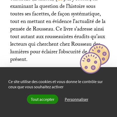
examinant la question de l’histoire sous
toutes ses facettes, de façon systématique,
tout en mettant en évidence l’actualité de la
pensée de Rousseau. Ce livre s’adresse ainsi
tout autant aux rousseauistes érudits qu’aux
lecteurs qui cherchent chez Rousseau des
lumières pour éclairer l’obscurité de notre
présent.
Ce site utilise des cookies et vous donne le contrôle sur
ceux que vous souhaitez activer
Patrice Canivez,
Jean-Jacques Rousseau. La politique
face à l’histoire
, Paris, Puf, 2024, 464 p., 26 euros.
Tout accepter
Personnaliser