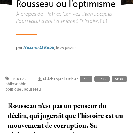
Rousseau ou l’optimisme
À propos de : Patrice Canivez,
Jean-Jacques
Rousseau. La politique face à l’histoire
, Puf
par
Nassim El Kabli
,
le 29 janvier
histoire
,
Télécharger l'article :
PDF
EPUB
MOBI
philosophie
politique
,
Rousseau
Rousseau n’est pas un penseur du
déclin, qui jugerait que l’histoire est un
mouvement de corruption. Sa