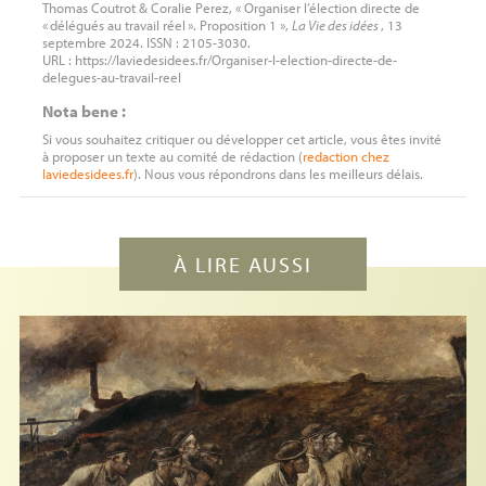
Thomas Coutrot & Coralie Perez, « Organiser l’élection directe de
«
délégués au travail réel
». Proposition 1 »,
La Vie des idées
, 13
septembre 2024. ISSN : 2105-3030.
URL : https://laviedesidees.fr/Organiser-l-election-directe-de-
delegues-au-travail-reel
Nota bene :
Si vous souhaitez critiquer ou développer cet article, vous êtes invité
à proposer un texte au comité de rédaction (
redaction
chez
laviedesidees.fr
). Nous vous répondrons dans les meilleurs délais.
À LIRE AUSSI