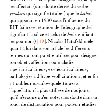
dès le
XVII
siècle pour désigner le mal qui
les affectait (sans doute dérivé du verbe
yorokeru
qui signifie tituber) que le
keihai
qui apparaît en 1930 sous l’influence du
BIT
(silicose, réunion de l’idéographe
kei
signifiant la silice et celui de
hai
signifiant
les poumons)
[
19
]
. Nicolas Hatzfeld mêle
quant à lui dans son article les différents
termes qui ont pu être utilisés pour désigner
son objet : affections ou maladie
«
périarticulaires
», «
ostéoarticulaires
»,
pathologies «
d’hyper-sollicitation
», et enfin
«
troubles musculo-squelettiques
»,
l’appellation la plus utilisée de nos jours,
qu’il n’évoque qu’en note, sans doute dans un
souci de distanciation pour pouvoir étudier