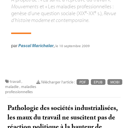
Mouvements
et «
Les maladies professionnelles :
e
e
genèse d’une question sociale (
XIX
-
XX
s.),
Revue
d’histoire moderne et contemporaine
.
par
Pascal Marichalar
,
le 10 septembre 2009
travail
,
Télécharger l'article :
PDF
EPUB
MOBI
maladie
,
maladies
professionnelles
Pathologie des sociétés industrialisées,
les maux du travail ne suscitent pas de
réaction politique à la hauteur de