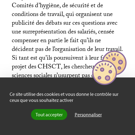
Comités d’hygiène, de sécurité et de
conditions de travail, qui organisent une
publicité des débats sur ces questions avec
une surreprésentation des salariés, censée
compenser en partie le fait qu’ils ne
décident pas de l’organisation de leur travail.
Si tant est qu’ils poursuivent à leur façon le
projet des
CHSCT
, les chercheurs en
sciences sociales n’usurpent pas des
prérogatives des médecins, ni ne participent
au post-modernisme radical de syndicats
Ce site utilise des cookies et vous donne le contrôle sur
d’employeurs engagés dans le déni.
ceux que vous souhaitez activer
Tout accepter
Personnaliser
Quelles coopérations