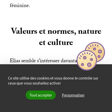
féminine.
Valeurs et normes, nature
et culture
Elias semble s’intéresser davantage aux
sensibilités qu’aux valeurs. Il écrit aussi plus
volontiers sur les «
codes
» que sur les
Ce site utilise des cookies et vous donne le contrôle sur
normes (du moins au sens juridique). Dans
ceux que vous souhaitez activer
le texte sur le mariage à Rome, une note
Tout accepter
Personnaliser
importante est consacrée à la notion de
«
norme
» (p. 44), mais elle vise