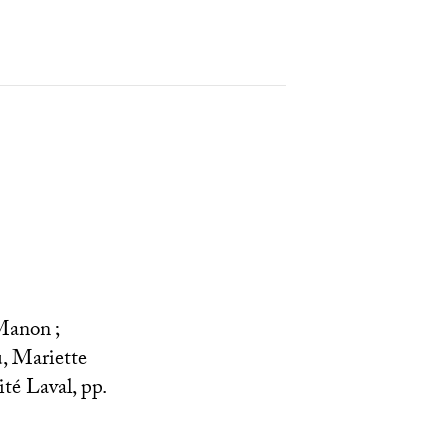
 Manon
;
, Mariette
ité Laval, pp.