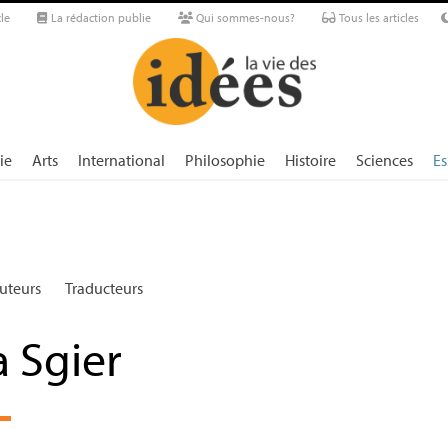
le
La rédaction publie
Qui sommes-nous?
Tous les articles
ie
Arts
International
Philosophie
Histoire
Sciences
Es
uteurs
Traducteurs
a Sgier