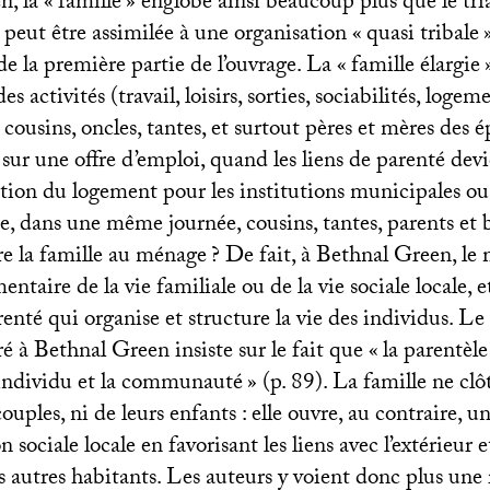
, la «
famille
» englobe ainsi beaucoup plus que le tri
peut être assimilée à une organisation «
quasi tribale
 de la première partie de l’ouvrage. La «
famille élargie
es activités (travail, loisirs, sorties, sociabilités, logem
es cousins, oncles, tantes, et surtout pères et mères des
sur une offre d’emploi, quand les liens de parenté de
ution du logement pour les institutions municipales ou
ue, dans une même journée, cousins, tantes, parents et
e la famille au ménage
? De fait, à Bethnal Green, le 
mentaire de la vie familiale ou de la vie sociale locale, e
enté qui organise et structure la vie des individus. Le
é à Bethnal Green insiste sur le fait que «
la parentèle
’individu et la communauté
» (p. 89). La famille ne clô
couples, ni de leurs enfants : elle ouvre, au contraire, 
n sociale locale en favorisant les liens avec l’extérieur e
es autres habitants. Les auteurs y voient donc plus une