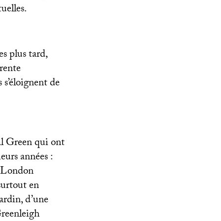
uelles.
s plus tard,
trente
s s’éloignent de
al Green qui ont
ieurs années :
le London
surtout en
jardin, d’une
Greenleigh