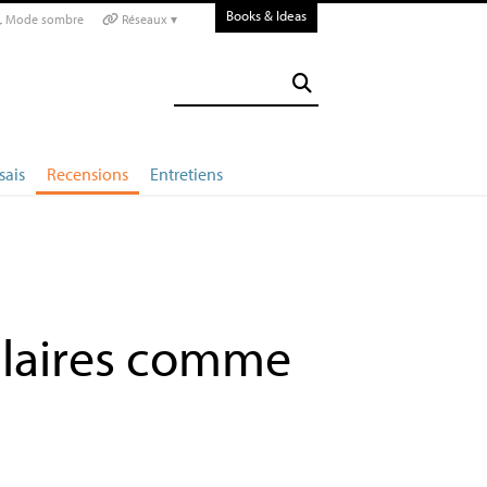
Books & Ideas
Mode sombre
Réseaux ▾
sais
Recensions
Entretiens
ulaires comme