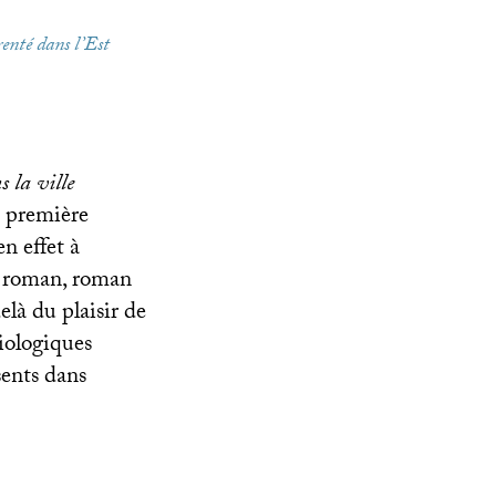
renté dans l’Est
 la ville
a première
n effet à
n roman, roman
elà du plaisir de
ciologiques
sents dans