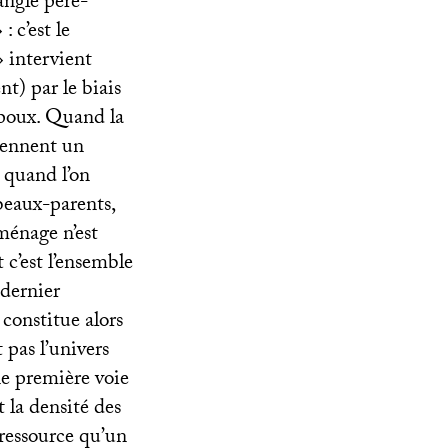
angle père-
» : c’est le
» intervient
ent) par le biais
 époux. Quand la
viennent un
 quand l’on
 beaux-parents,
ménage n’est
t c’est l’ensemble
 dernier
 constitue alors
t pas l’univers
une première voie
t la densité des
 ressource qu’un