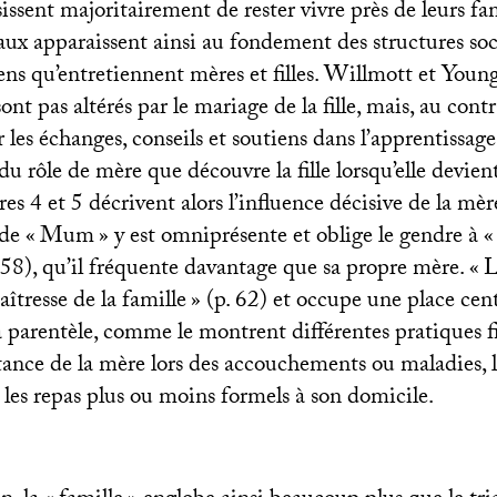
issent majoritairement de rester vivre près de leurs fam
aux apparaissent ainsi au fondement des structures soci
liens qu’entretiennent mères et filles. Willmott et Yo
ont pas altérés par le mariage de la fille, mais, au contr
r les échanges, conseils et soutiens dans l’apprentissage
u rôle de mère que découvre la fille lorsqu’elle devien
res 4 et 5 décrivent alors l’influence décisive de la mèr
 de «
Mum
» y est omniprésente et oblige le gendre à «
. 58), qu’il fréquente davantage que sa propre mère. «
L
aîtresse de la famille
» (p. 62) et occupe une place cen
la parentèle, comme le montrent différentes pratiques 
istance de la mère lors des accouchements ou maladies, 
les repas plus ou moins formels à son domicile.