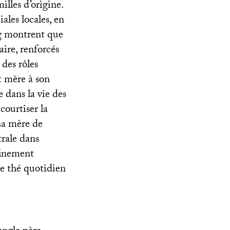
illes d’origine.
ales locales, en
ung montrent que
aire, renforcés
 des rôles
t mère à son
e dans la vie des
courtiser la
a mère de
trale dans
finement
le thé quotidien