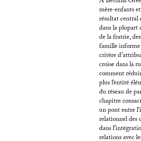
À Bethnal Green
mère-enfants et 
résultat central
dans la plupart d
de la fratrie, d
famille informe 
critère d’attrib
croise dans la r
comment réduir
plus l’entité élé
du réseau de par
chapitre consacr
un pont entre l
relationnel des 
dans l’intégratio
relations avec l