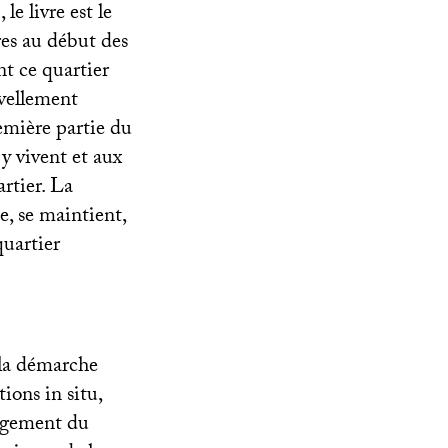
e livre est le
res au début des
t ce quartier
uvellement
emière partie du
y vivent et aux
artier. La
e, se maintient,
quartier
à la démarche
ions in situ,
logement du