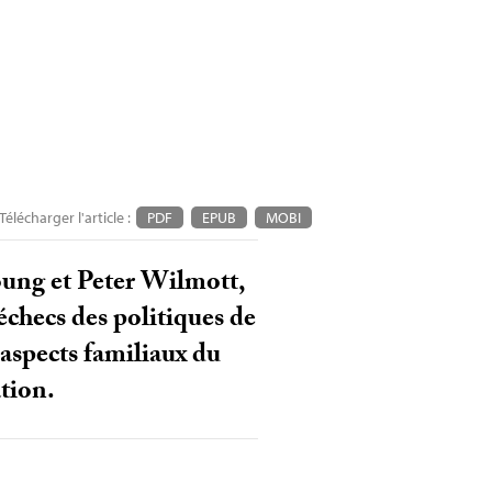
Télécharger l'article :
PDF
EPUB
MOBI
ung et Peter Wilmott,
échecs des politiques de
 aspects familiaux du
ation.