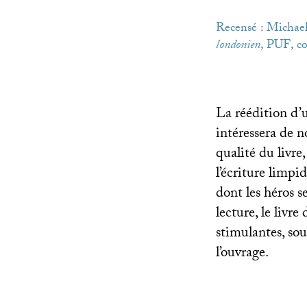
Recensé : Michae
londonien
,
PUF
, co
La réédition d’
intéressera de 
qualité du livre
l’écriture limp
dont les héros s
lecture, le livr
stimulantes, so
l’ouvrage.