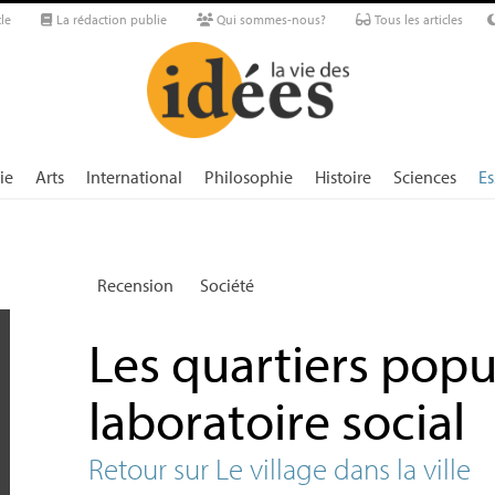
le
La rédaction publie
Qui sommes-nous?
Tous les articles
ie
Arts
International
Philosophie
Histoire
Sciences
Es
Recension
Société
Les quartiers pop
laboratoire social
Retour sur Le village dans la ville