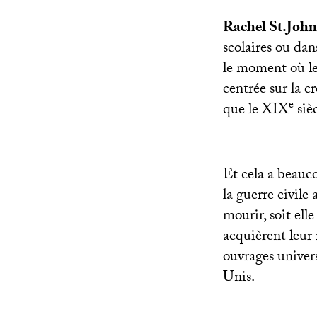
Rachel St.John
scolaires ou dan
le moment où les
centrée sur la c
e
que le
XIX
siè
Et cela a beauco
la guerre civile
mourir, soit elle
acquièrent leur 
ouvrages univers
Unis.