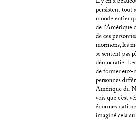
Il y en a beauco
persistent tout
monde entier qu
de l’Amérique d
de ces personne
mormons, les mem
se sentent pas 
démocratie. Les
de former eux-m
personnes différ
Amérique du No
vois que c’est v
énormes nations 
imaginé cela au