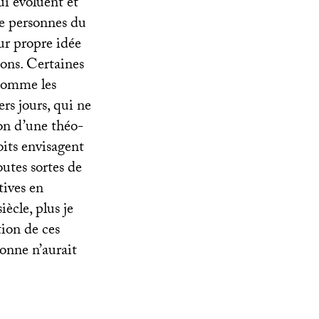
ui évoluent et
 de personnes du
ur propre idée
ions. Certaines
 comme les
rs jours, qui ne
on d’une théo-
oits envisagent
utes sortes de
tives en
iècle, plus je
tion de ces
sonne n’aurait