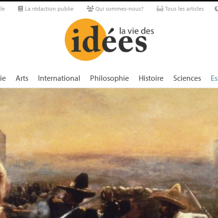
le
La rédaction publie
Qui sommes-nous?
Tous les articles
ie
Arts
International
Philosophie
Histoire
Sciences
Es