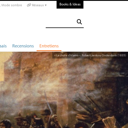
Books & Ideas
Mode sombre
Réseaux ▾
sais
Recensions
Entretiens
«
La chute d’Alamo
», Robert Jenkins Onderdonk (1835)