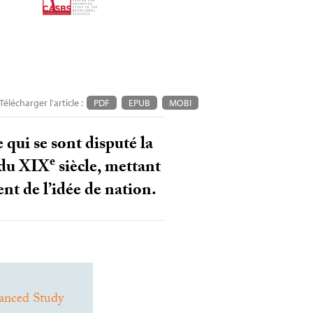
Télécharger l'article :
PDF
EPUB
MOBI
 qui se sont disputé la
e
 du
XIX
siècle, mettant
ent de l’idée de nation.
anced Study