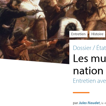
Entretien
Histoire
Dossier / Éta
Les mul
nation
Entretien ave
par
Jules Naudet
,
le 