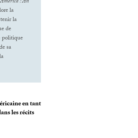
 America : An
lore la
tenir la
que de
e politique
de sa
la
éricaine en tant
ans les récits