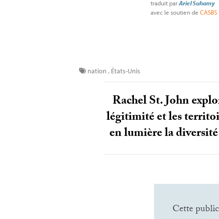
traduit par
Ariel Suhamy
avec le soutien de
CASBS
nation
,
États-Unis
Rachel St. John explor
légitimité et les territ
en lumière la diversité
Cette public