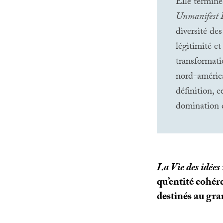
Elle termin
Unmanifest 
diversité de
légitimité et
transformati
nord-américa
définition, c
domination 
La Vie des idées
qu’entité cohére
destinés au gra