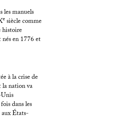
ns les manuels
e
X
siècle comme
 histoire
nt nés en 1776 et
e à la crise de
 la nation va
s-Unis
fois dans les
t aux États-