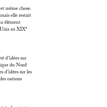
e et même chose.
ais elle restait
 un élément
e
s-Unis au
XIX
té d’idées sur
érique du Nord
es d’idées sur les
 des nations