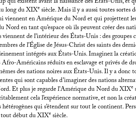
up qui existent avant la naissance des États-Unis, et q
e
 au long du
XIX
siècle. Mais il y a aussi toutes sortes
i viennent en Amérique du Nord et qui projettent le
u Nord en tant qu’espace où ils peuvent créer des nat
s viennent de l’intérieur des États-Unis : des groupes
bres de l’Église de Jésus-Christ des saints des dernie
pleinement intégrés aux États-Unis. Imaginez la créati
 Afro-Américains réduits en esclavage et privés de dr
êmes des nations noires aux États-Unis. Il y a donc to
entes qui sont capables d’imaginer des nations alterna
e
rd. Et plus je regarde l’Amérique du Nord du
XIX
s
éritablement cela l’expérience normative, et non la créa
hétérogènes qui s’étendent sur tout le continent. Per
e
 tout début du
XIX
siècle.