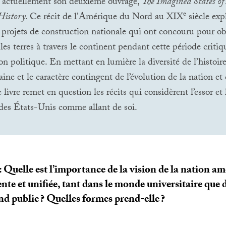
e actuellement son deuxième ouvrage,
The Imagined States of
e
History.
Ce récit de l’Amérique du Nord au
XIX
siècle exp
s projets de construction nationale qui ont concouru pour ob
 les terres à travers le continent pendant cette période criti
on politique. En mettant en lumière la diversité de l’histoir
ine et le caractère contingent de l’évolution de la nation et 
e livre remet en question les récits qui considèrent l’essor et 
des États-Unis comme allant de soi.
: Quelle est l’importance de la vision de la nation am
nte et unifiée, tant dans le monde universitaire que d
nd public
? Quelles formes prend-elle
?