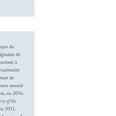
ique du
iginaire de
doctorat à
’université
vant de
seur associé
vis, en 2016.
ry of the
 en 2011.