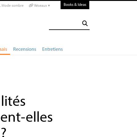
Books & Ideas
Mode sombre
Réseaux ▾
sais
Recensions
Entretiens
lités
sent-elles
?