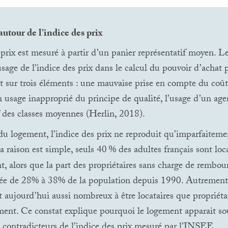
utour de l’indice des prix
 prix est mesuré à partir d’un panier représentatif moyen. Le
’usage de l’indice des prix dans le calcul du pouvoir d’achat 
 sur trois éléments : une mauvaise prise en compte du coû
 usage inapproprié du principe de qualité, l’usage d’un ag
f des classes moyennes (Herlin, 2018).
du logement, l’indice des prix ne reproduit qu’imparfaiteme
a raison est simple, seuls 40
% des adultes français sont loc
t, alors que la part des propriétaires sans charge de rembo
sée de 28% à 38% de la population depuis 1990. Autrement 
t aujourd’hui aussi nombreux à être locataires que propriétai
ment. Ce constat explique pourquoi le logement apparait so
 contradicteurs de l’indice des prix mesuré par l’
INSEE
.