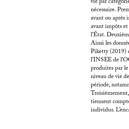
vie par catégor
nécessaire. Pre
avant ou après i
avant impôts et 
l’État. Deuxièm
Ainsi les donné
Piketty (2019) d
l’
INSEE
de l’
O
produites par l
niveau de vie de
période, notamme
Troisièmement, t
tiennent compte
individus. L’enc