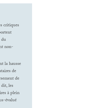
s critiques
portent
t du
ent non-
nt la hausse
ataires de
ursement de
dit, les
res à plein
us-évalué