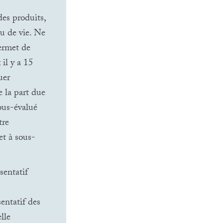
des produits,
au de vie. Ne
ermet de
il y a 15
uer
e la part due
sous-évalué
tre
 et à sous-
sentatif
entatif des
lle