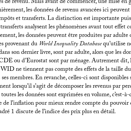
ies de revenu. Mais avant de commencer, une mise en g
mièrement, les données de revenu avancées ici peuvent 
mpôts et transferts. La distinction est importante pui
transferts analysent les phénomènes avant tout effet c
ement, les données peuvent être produites par adulte
es provenant du
World Inequality Database
qu’utilise 
ans son dernier livre, sont par adulte, alors que les d
CDE
ou d’Eurostat sont par ménage. Autrement dit, 
e
WID
ne tiennent pas compte des effets de la taille d
 ses membres. En revanche, celles-ci sont disponibles 
nt lorsqu’il s’agit de décomposer les revenus par perc
outes les données sont exprimées en volume, c’est-à-di
 de l’inflation pour mieux rendre compte du pouvoir 
adré 1 discute de l’indice des prix plus en détail.