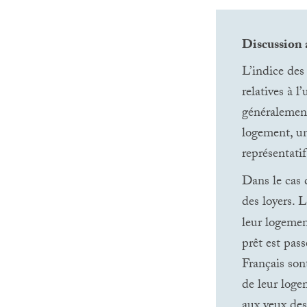
Discussion a
L’indice des
relatives à l
généralement
logement, un
représentati
Dans le cas 
des loyers. L
leur logemen
prêt est pas
Français son
de leur loge
aux yeux des