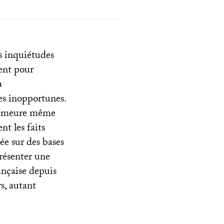
s inquiétudes
ent pour
a
es inopportunes.
t demeure même
nt les faits
e sur des bases
présenter une
rançaise depuis
s, autant