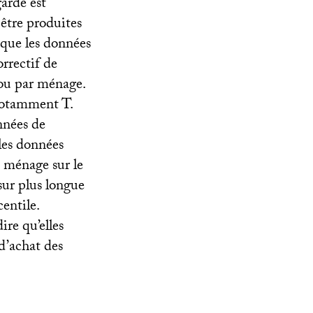
arde est
être produites
sque les données
orrectif de
 ou par ménage.
notamment T.
onnées de
les données
u ménage sur le
sur plus longue
entile.
re qu’elles
d’achat des