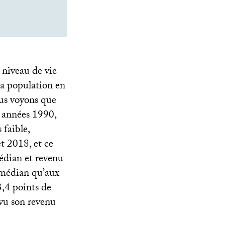
 niveau de vie
la population en
s voyons que
 années 1990,
 faible,
t 2018, et ce
médian et revenu
e médian qu’aux
3,4 points de
vu son revenu