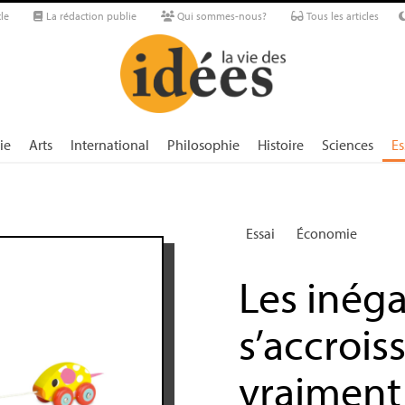
le
La rédaction publie
Qui sommes-nous?
Tous les articles
ie
Arts
International
Philosophie
Histoire
Sciences
Es
Essai
Économie
Les inéga
s’accrois
vraiment