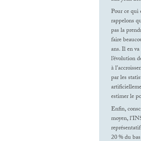
Pour ce qui e
rappelons qu
pas la prend
faire beauco
ans. Il en v
l’évolution d
à l’accroisse
par les stati
artificiellem
estimer le p
Enfin, consc
moyen, l’
IN
représentati
20
% du bas 