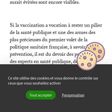
aurait évitées sont encore visibles.
Si la vaccination a vocation à rester un pilier
de la santé publique et une des armes des
plus précieuses du premier volet de la
politique sanitaire française, à savoir la
prévention, il est du devoir des politiques,
des experts en santé publique, des
chercheurs et du milieu médical, de prendre
en considération et au sérieux les arguments
Ce site utilise des cookies et vous donne le contrôle sur
des sceptiques, des détracteurs, des hésitants
ceux que vous souhaitez activer
et des naturalistes, et de ne pas disqualifier
Tout accepter
Personnaliser
leurs savoirs ou leurs expériences par des
arguments positivistes ou scientifiques