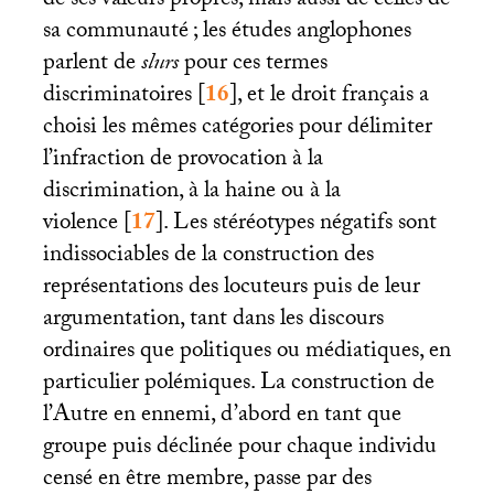
de ses valeurs propres, mais aussi de celles de
sa communauté
; les études anglophones
parlent de
slurs
pour ces termes
discriminatoires
[
16
]
, et le droit français a
choisi les mêmes catégories pour délimiter
l’infraction de provocation à la
discrimination, à la haine ou à la
violence
[
17
]
. Les stéréotypes négatifs sont
indissociables de la construction des
représentations des locuteurs puis de leur
argumentation, tant dans les discours
ordinaires que politiques ou médiatiques, en
particulier polémiques. La construction de
l’Autre en ennemi, d’abord en tant que
groupe puis déclinée pour chaque individu
censé en être membre, passe par des