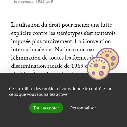
le voyons
», 1955, p. 9
L’utilisation du droit pour mener une lutte
explicite contre les stéréotypes s’est toutefois
imposée plus tardivement. La Convention
internationale des Nations unies sur
l’élimination de toutes les formes de
discrimination raciale de 1969 enjoignait
ainsi les États signataires à «
prendre des
mesures immédiates et efficaces dans les
Ce site utilise des cookies et vous donne le contrôle sur
domaines de l’enseignement, de l’éducation,
ceux que vous souhaitez activer
de la culture et de l’information, pour lutter
contre les préjugés conduisant à la
Tout accepter
Personnaliser
discrimination raciale
[
31
]
». Les
stéréotypes seront directement visés en