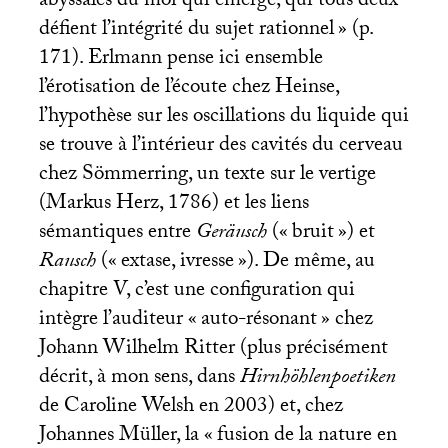
abyssales du moi qui émerge, qui tous deux
défient l’intégrité du sujet rationnel
» (p.
171). Erlmann pense ici ensemble
l’érotisation de l’écoute chez Heinse,
l’hypothèse sur les oscillations du liquide qui
se trouve à l’intérieur des cavités du cerveau
chez Sömmerring, un texte sur le vertige
(Markus Herz, 1786) et les liens
sémantiques entre
Geräusch
(«
bruit
») et
Rausch
(«
extase, ivresse
»). De même, au
chapitre V, c’est une configuration qui
intègre l’auditeur «
auto-résonant
» chez
Johann Wilhelm Ritter (plus précisément
décrit, à mon sens, dans
Hirnhöhlenpoetiken
de Caroline Welsh en 2003) et, chez
Johannes Müller, la «
fusion de la nature en