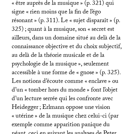
«
être auprès de la musique
» (p. 321) qui
signe «
rien moins que la fin de l’égo
résonant
» (p. 311). Le «
sujet disparaît
» (p.
325)
; quant à la musique, son «
secret est
ailleurs, dans un domaine situé au delà de la
connaissance objective et du choix subjectif,
au delà de la théorie musicale et de la
psychologie de la musique
», seulement
accessible à une forme de «
gnose
» (p. 325).
Les notions d’écoute comme «
enclave
» ou
d’un «
tomber hors du monde
» font l’objet
d’un lecture serrée qui les confronte avec
Heidegger
; Erlmann oppose une vision
«
utérine
» de la musique chez celui-ci (par
exemple comme apparition panique du
néant, ceci en suivant les analyses de Peter