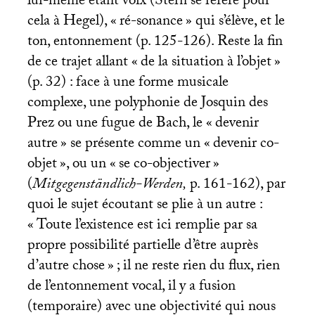
lui-même étant voix (Stern se réfère pour
cela à Hegel), «
ré-sonance
» qui s’élève, et le
ton, entonnement (p. 125-126). Reste la fin
de ce trajet allant «
de la situation à l’objet
»
(p. 32) : face à une forme musicale
complexe, une polyphonie de Josquin des
Prez ou une fugue de Bach, le «
devenir
autre
» se présente comme un «
devenir co-
objet
», ou un «
se co-objectiver
»
(
Mitgegenständlich-Werden,
p. 161-162), par
quoi le sujet écoutant se plie à un autre :
«
Toute l’existence est ici remplie par sa
propre possibilité partielle d’être auprès
d’autre chose
»
; il ne reste rien du flux, rien
de l’entonnement vocal, il y a fusion
(temporaire) avec une objectivité qui nous