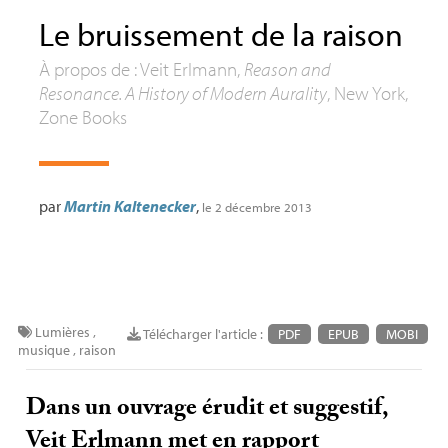
Le bruissement de la raison
À propos de : Veit Erlmann,
Reason and
Resonance. A History of Modern Aurality
, New York,
Zone Books
par
Martin Kaltenecker
,
le 2 décembre 2013
Lumières
,
Télécharger l'article :
PDF
EPUB
MOBI
musique
,
raison
Dans un ouvrage érudit et suggestif,
Veit Erlmann met en rapport