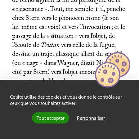
de l’écho signant la fin du paradigme de la
«
raisonance
». Tout, me semble-t-il, penche
chez Stern vers le phonocentrisme (le son
lui-même est voix) et vers l’invocation
; et le
passage de la «
situation
» vers l’objet, de
l’écoute de
Tristan
vers celle de la fugue,
dessine un trajet classique allant du sensible
(on «
nage
» dans Wagner, disait Nietzsche,
cité par Stern) vers l’objet inconnaissable, en
passant par la libre danse mozartienne (p.
101), moment de l’homme affranchi qui
Ce site utilise des cookies et vous donne le contrôle sur
devra pourtant se soumettre, se diviser, se
ceux que vous souhaitez activer
plier à la Loi. «
L’absence d’écho
»,
marquant la fin du sujet des Lumières
Tout accepter
Personnaliser
constitué par l’écoute maîtrisée, apparaîtrait
alors comme la simple réactualisation d’une