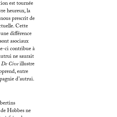
ation est tournée
re heureux, la
 nous prescrit de
tuelle. Cette
 une différence
sont asociaux
le-ci contribue à
utrui ne saurait
u
De Cive
illustre
apprend, entre
pagnie d’autrui.
ibertins
é de Hobbes ne