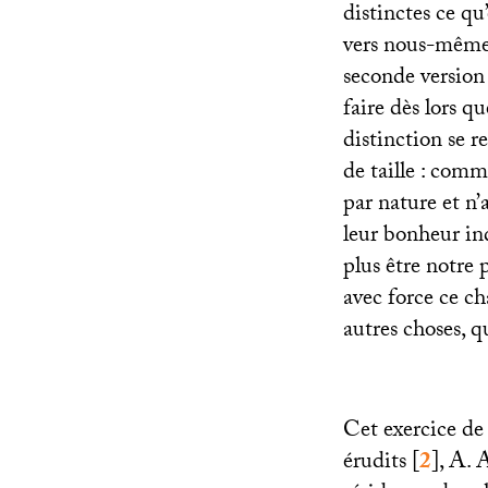
distinctes ce qu
vers nous-même, 
seconde version 
faire dès lors 
distinction se 
de taille : com
par nature et n’
leur bonheur ind
plus être notre 
avec force ce ch
autres choses, q
Cet exercice de 
érudits
[
2
]
, A. 