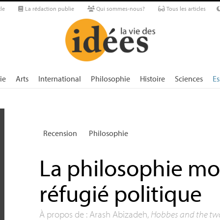
le
La rédaction publie
Qui sommes-nous?
Tous les articles
ie
Arts
International
Philosophie
Histoire
Sciences
Es
Recension
Philosophie
La philosophie mo
réfugié politique
À propos de : Arash Abizadeh,
Hobbes and the two