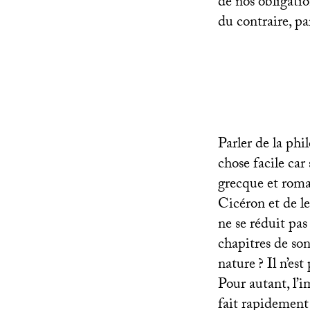
de nos obligati
du contraire, p
Parler de la phi
chose facile car
grecque et romai
Cicéron et de le
ne se réduit pas
chapitres de so
nature
? Il n’es
Pour autant, l’i
fait rapidement 