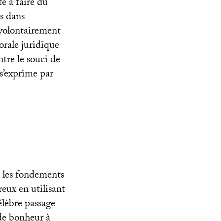
te à faire du
us dans
e volontairement
orale juridique
ntre le souci de
 s’exprime par
se les fondements
eux en utilisant
élèbre passage
 de bonheur à