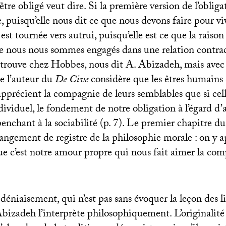
’être obligé veut dire. Si la première version de l’oblig
puisqu’elle nous dit ce que nous devons faire pour viv
est tournée vers autrui, puisqu’elle est ce que la raison
que nous nous sommes engagés dans une relation contrac
retrouve chez Hobbes, nous dit A. Abizadeh, mais avec
me l’auteur du
De Cive
considère que les êtres humains 
apprécient la compagnie de leurs semblables que si cel
ividuel, le fondement de notre obligation à l’égard d’a
penchant à la sociabilité (p. 7). Le premier chapitre d
angement de registre de la philosophie morale : on y 
ue c’est notre amour propre qui nous fait aimer la com
déniaisement, qui n’est pas sans évoquer la leçon des l
Abizadeh l’interprète philosophiquement. L’originalit