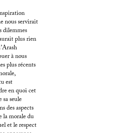
inspiration
e nous servirait
nos dilemmes
aurait plus rien
d’Arash
buer à nous
es plus récents
morale,
u est
re en quoi cet
 sa seule
ns des aspects
e la morale du
l et le respect