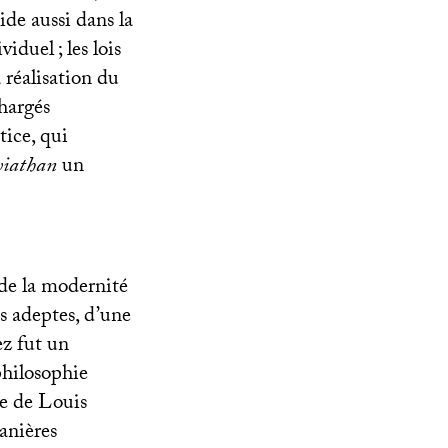
ide aussi dans la
ividuel
; les lois
 réalisation du
hargés
tice, qui
viathan
un
 de la modernité
s adeptes, d’une
ez fut un
philosophie
ce de Louis
anières