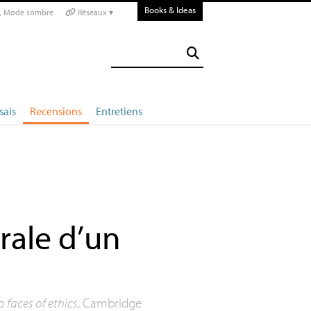
Books & Ideas
Mode sombre
Réseaux ▾
sais
Recensions
Entretiens
rale d’un
 faces of ethics
, Cambridge