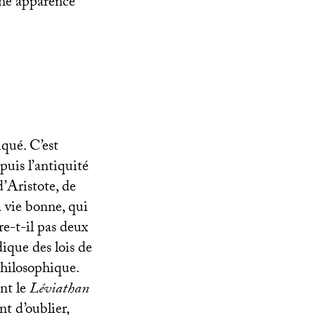
une apparence
iqué. C’est
puis l’antiquité
d’Aristote, de
a vie bonne, qui
e-t-il pas deux
dique des lois de
 philosophique.
ant le
Léviathan
t d’oublier,