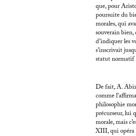
que, pour Aristo
poursuite du bi
morales, qui ava
souverain bien,
d’indiquer les 
s’inscrivait jus
statut normatif
De fait, A. Abi
comme l’affirma
philosophie mora
précurseur, lui 
morale, mais c’e
XIII
, qui opéra