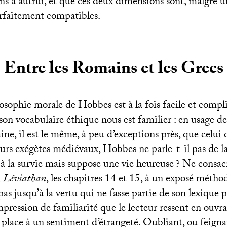
ons à autrui, et que ces deux dimensions sont, malgré 
arfaitement compatibles.
Entre les Romains et les Grecs
losophie morale de Hobbes est à la fois facile et compl
 son vocabulaire éthique nous est familier : en usage de
ne, il est le même, à peu d’exceptions près, que celui 
urs exégètes médiévaux, Hobbes ne parle-t-il pas de l
 à la survie mais suppose une vie heureuse
? Ne consacr
n
Léviathan
, les chapitres 14 et 15, à un exposé métho
t pas jusqu’à la vertu qui ne fasse partie de son lexique
mpression de familiarité que le lecteur ressent en ouvr
place à un sentiment d’étrangeté. Oubliant, ou feignan