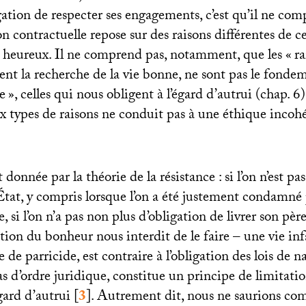
gation de respecter ses engagements, c’est qu’il ne co
n contractuelle repose sur des raisons différentes de c
e heureux. Il ne comprend pas, notamment, que les «
ra
tent la recherche de la vie bonne, ne sont pas le fonde
e
», celles qui nous obligent à l’égard d’autrui (chap. 6
eux types de raisons ne conduit pas à une éthique incoh
donnée par la théorie de la résistance : si l’on n’est pa
’État, y compris lorsque l’on a été justement condamné
e, si l’on n’a pas non plus d’obligation de livrer son pèr
gation du bonheur nous interdit de le faire – une vie in
e de parricide, est contraire à l’obligation des lois de n
pas d’ordre juridique, constitue un principe de limitati
égard d’autrui
[
3
]
. Autrement dit, nous ne saurions co