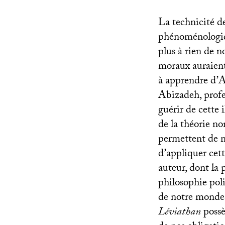
La technicité de
phénoménologiqu
plus à rien de n
moraux auraient 
à apprendre d’A
Abizadeh, profe
guérir de cette 
de la théorie no
permettent de m
d’appliquer cet
auteur, dont la 
philosophie pol
de notre monde 
Léviathan
possè