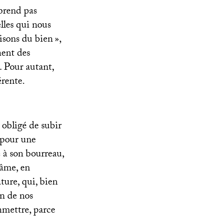
mprend pas
elles qui nous
isons du bien
»,
ment des
). Pour autant,
érente.
s obligé de subir
 pour une
e à son bourreau,
fâme, en
ature, qui, bien
on de nos
mmettre, parce