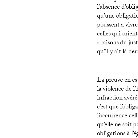
l’absence d’obli
qu’une obligatio
poussent à vivr
celles qui orien
«
raisons du just
qu’il y ait là d
La preuve en est 
la violence de l
infraction avéré
c’est que l’obli
l’occurrence cell
qu’elle ne soit 
obligations à l’