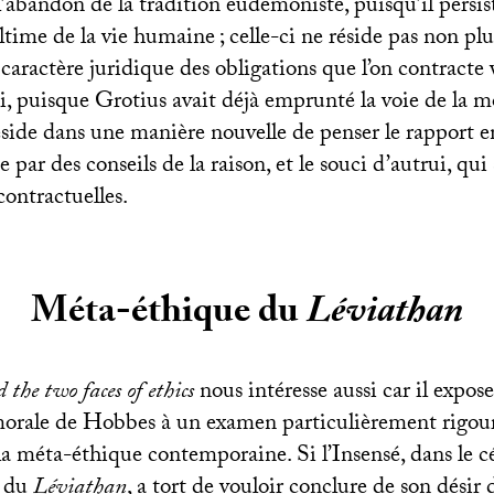
l’abandon de la tradition eudémoniste, puisqu’il persis
ultime de la vie humaine
; celle-ci ne réside pas non pl
 caractère juridique des obligations que l’on contract
ui, puisque Grotius avait déjà emprunté la voie de la m
réside dans une manière nouvelle de penser le rapport e
e par des conseils de la raison, et le souci d’autrui, qui
contractuelles.
Méta-éthique du
Léviathan
 the two faces of ethics
nous intéresse aussi car il expo
 morale de Hobbes à un examen particulièrement rigour
la méta-éthique contemporaine. Si l’Insensé, dans le c
du
Léviathan
, a tort de vouloir conclure de son désir