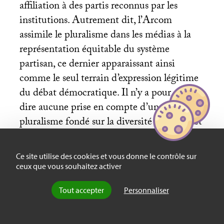
affiliation à des partis reconnus par les
institutions. Autrement dit, l’Arcom
assimile le pluralisme dans les médias à la
représentation équitable du système
partisan, ce dernier apparaissant ainsi
comme le seul terrain d’expression légitime
du débat démocratique. Il n’y a pour ainsi
dire aucune prise en compte d’un
pluralisme fondé sur la diversité des idées et
des visions du monde qui échapperait à
l’expression partisane ou sur la
Ce site utilise des cookies et vous donne le contrôle sur
représentation des groupes et classes sociales
ceux que vous souhaitez activer
aux intérêts antagonistes. Depuis 2009, il
Tout accepter
Personnaliser
existe bien un «
baromètre de la
représentation de la société française
»