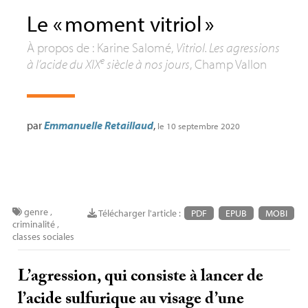
Le «
moment vitriol
»
À propos de : Karine Salomé,
Vitriol. Les agressions
e
à l’acide du
XIX
siècle à nos jours
, Champ Vallon
par
Emmanuelle Retaillaud
,
le 10 septembre 2020
genre
,
Télécharger l'article :
PDF
EPUB
MOBI
criminalité
,
classes sociales
L’agression, qui consiste à lancer de
l’acide sulfurique au visage d’une