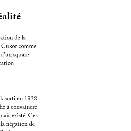
éalité
ation de la
rge Cukor comme
 d’un square
cation
ck sorti en 1938
che à convaincre
mais existé. Ces
 la négation de