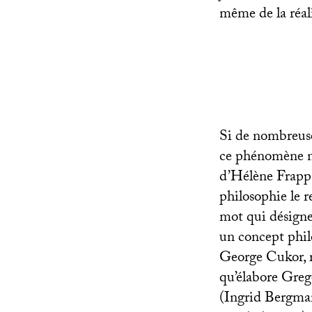
même de la réal
Si de nombreuse
ce phénomène n’a
d’Hélène Frappa
philosophie le r
mot qui désigne
un concept phi
George Cukor, r
qu’élabore Greg
(Ingrid Bergman