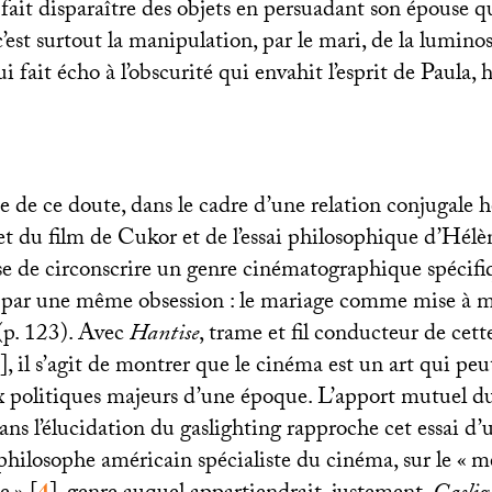
 fait disparaître des objets en persuadant son épouse qu
c’est surtout la manipulation, par le mari, de la lumino
ui fait écho à l’obscurité qui envahit l’esprit de Paula, 
 de ce doute, dans le cadre d’une relation conjugale h
objet du film de Cukor et de l’essai philosophique d’Hél
se de circonscrire un genre cinématographique spécifi
 par une même obsession : le mariage comme mise à mo
(p. 123). Avec
Hantise
, trame et fil conducteur de cet
]
, il s’agit de montrer que le cinéma est un art qui peu
x politiques majeurs d’une époque. L’apport mutuel d
ans l’élucidation du gaslighting rapproche cet essai d
philosophe américain spécialiste du cinéma, sur le «
mé