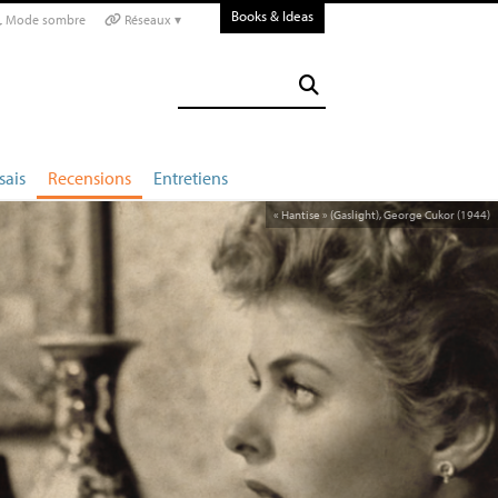
Books & Ideas
Mode sombre
Réseaux ▾
sais
Recensions
Entretiens
«
Hantise
» (Gaslight), George Cukor (1944)