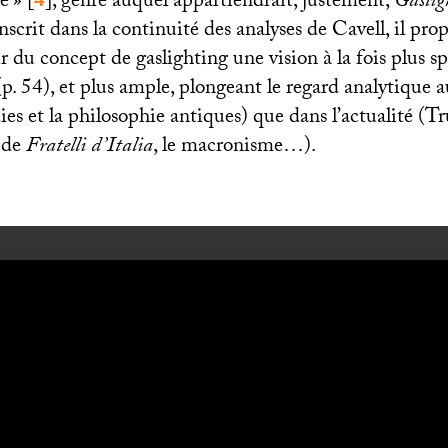
e
»
[
4
]
, genre auquel appartiendrait, justement,
Gaslig
nscrit dans la continuité des analyses de Cavell, il pro
r du concept de gaslighting une vision à la fois plus 
(p. 54), et plus ample, plongeant le regard analytique a
dies et la philosophie antiques) que dans l’actualité (T
n de
Fratelli d’Italia
, le macronisme…).