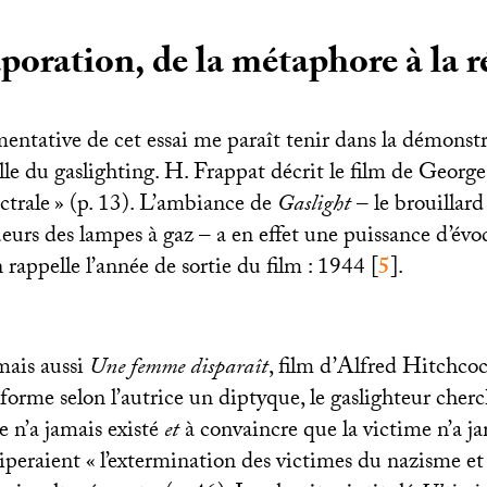
poration, de la métaphore à la r
entative de cet essai me paraît tenir dans la démonstr
lle du gaslighting. H. Frappat décrit le film de Geo
ctrale
» (p. 13). L’ambiance de
Gaslight
– le brouillard
ueurs des lampes à gaz – a en effet une puissance d’évo
on rappelle l’année de sortie du film : 1944
[
5
]
.
 mais aussi
Une femme disparaît
, film d’Alfred Hitchco
l forme selon l’autrice un diptyque, le gaslighteur cher
le n’a jamais existé
et
à convaincre que la victime n’a ja
iperaient «
l’extermination des victimes du nazisme et