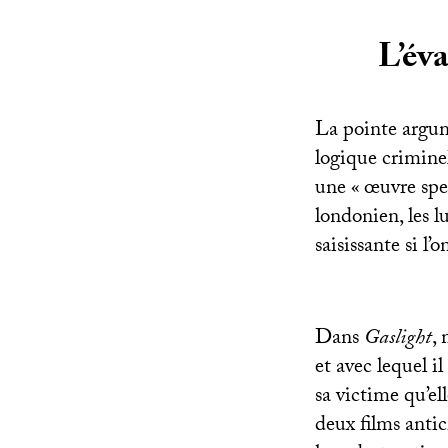
L’éva
La pointe argum
logique crimine
une «
œuvre spe
londonien, les l
saisissante si l’
Dans
Gaslight
,
et avec lequel i
sa victime qu’el
deux films antic