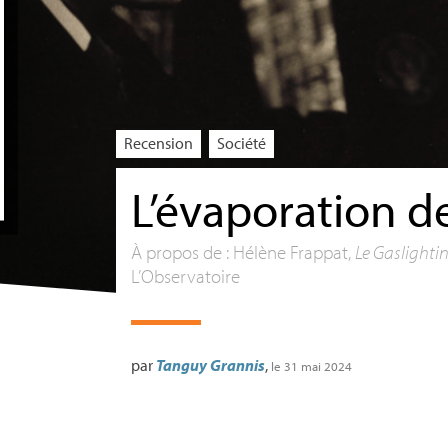
Recension
Société
L’évaporation 
À propos de : Hélène Frappat,
Le Gaslightin
L’Observatoire
par
Tanguy Grannis
,
le 31 mai 2024