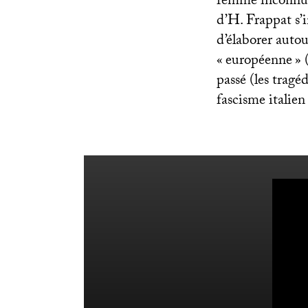
femme inconnu
d’H. Frappat s’i
d’élaborer autou
«
européenne
» 
passé (les tragé
fascisme italie