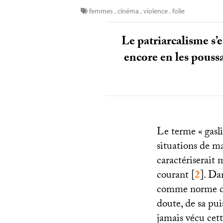
femmes
,
cinéma
,
violence
,
folie
Le patriarcalisme s’
encore en les pouss
Le terme «
gasl
situations de m
caractériserait
courant
[
2
]
. Da
comme norme du
doute, de sa puis
jamais vécu cett