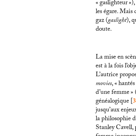
«
gaslighteur
»),
les égare. Mais 
gaz (
gaslight
), q
doute.
La mise en scène
est à la fois l’
L’autrice propo
movies
, «
hantés
d’une femme
» 
généalogique
[
3
jusqu’aux enjeu
la philosophie d
Stanley Cavell, 