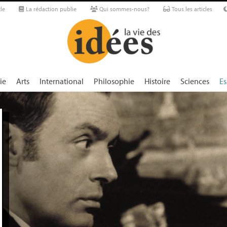
le
La rédaction publie
Qui sommes-nous?
Tous les articles
ie
Arts
International
Philosophie
Histoire
Sciences
Es