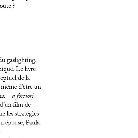
doute
?
du gaslighting,
hique. Le livre
eptuel de la
nt même d’être un
yne –
a fortiori
 d’un film de
ne les stratégies
on épouse, Paula
e