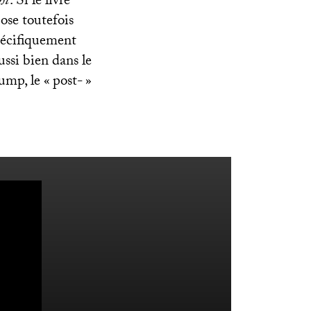
ht
. Si le livre
pose toutefois
spécifiquement
ussi bien dans le
rump, le «
post-
»