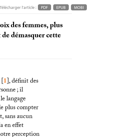
Télécharger l'article :
PDF
EPUB
MOBI
voix des femmes, plus
t de démasquer cette
[
1
]
, définit des
ersonne
; il
le langage
ble plus compter
nt, sans aucun
a en effet
notre perception