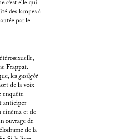
e c’est elle qui
sité des lampes à
hantée par le
étérosexuelle,
ène Frappat.
que, les
gaslight
rt de la voix
te enquête
t anticiper
u cinéma et de
’un ouvrage de
lodrame de la