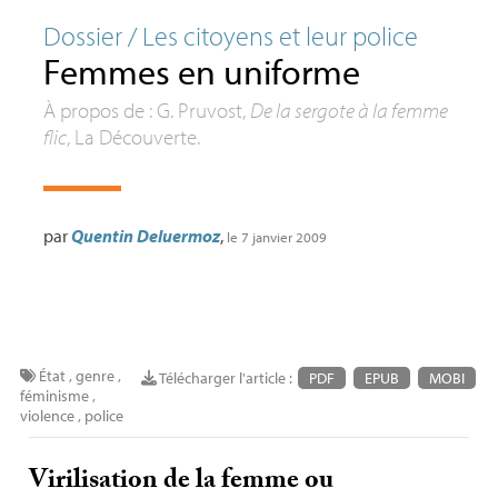
Dossier / Les citoyens et leur police
Femmes en uniforme
À propos de : G. Pruvost,
De la sergote à la femme
flic
, La Découverte.
par
Quentin Deluermoz
,
le 7 janvier 2009
État
,
genre
,
Télécharger l'article :
PDF
EPUB
MOBI
féminisme
,
violence
,
police
Virilisation de la femme ou