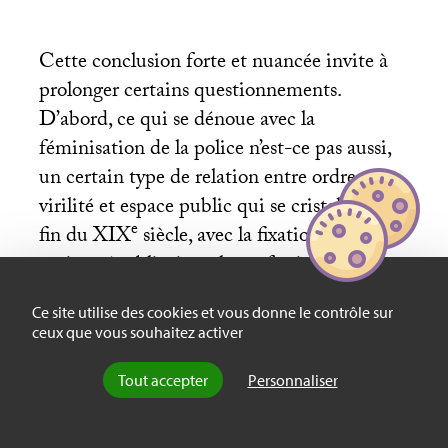
Cette conclusion forte et nuancée invite à
prolonger certains questionnements.
D’abord, ce qui se dénoue avec la
féminisation de la police n’est-ce pas aussi,
un certain type de relation entre ordre,
virilité et espace public qui se cristallise à la
e
fin du
XIX
siècle, avec la fixation de l’État-
nation républicain et la professionnalisation
de cette forme policière
? En ce sens, il
Ce site utilise des cookies et vous donne le contrôle sur
faudrait peut-être pouvoir distinguer ce qui
ceux que vous souhaitez activer
relève de la mutation proprement
anthropologique et ce qui renvoie à la mise
Tout accepter
Personnaliser
à mal de cette association historiquement
située.