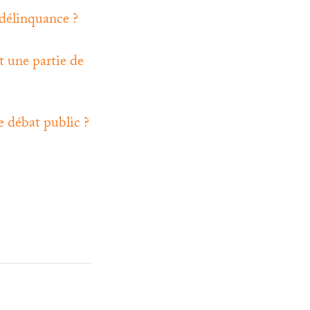
 délinquance
?
t une partie de
le débat public
?