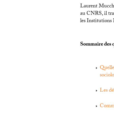
Laurent Mucchie
au
CNRS
, il t
les Institutions
Sommaire des q
Quelle
sociol
Les dé
Commen