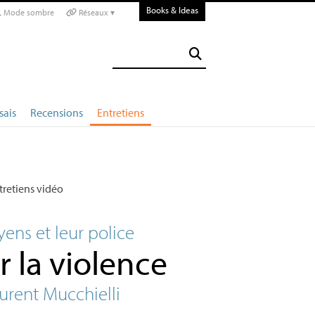
Books & Ideas
Mode sombre
Réseaux ▾
sais
Recensions
Entretiens
tretiens vidéo
yens et leur police
r la violence
urent Mucchielli