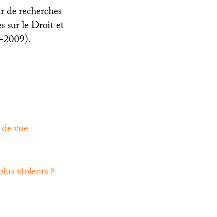
ur de recherches
 sur le Droit et
4-2009).
t de vue
plus violents
?