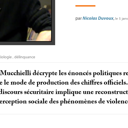
par
Nicolas Duvoux
,
le 5 jan
iologie
,
délinquance
ucchielli décrypte les énoncés politiques rela
e le mode de production des chiffres officiels
scours sécuritaire implique une reconstructi
erception sociale des phénomènes de violenc