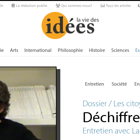
le
La rédaction publie
Qui sommes-nous?
Tous les articles
ie
Arts
International
Philosophie
Histoire
Sciences
Es
Entretien
Société
En
Dossier / Les cito
Déchiffre
Entretien avec La