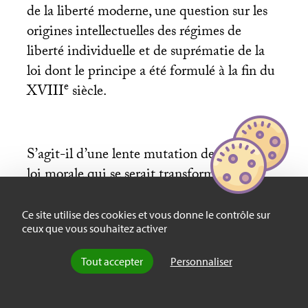
de la liberté moderne, une question sur les
origines intellectuelles des régimes de
liberté individuelle et de suprématie de la
loi dont le principe a été formulé à la fin du
e
XVIII
siècle.
S’agit-il d’une lente mutation de l’idée de
loi morale qui se serait transformée, un
ordre des devoirs objectifs devenant une
défense des droits subjectifs de l’individu,
Ce site utilise des cookies et vous donne le contrôle sur
ceux que vous souhaitez activer
comme le veulent nombre de théoriciens
des origines de la liberté moderne
? Faut-il
Tout accepter
Personnaliser
mettre l’accent, dans cette généalogie, sur la
sécularisation des concepts théologiques de