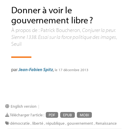
Donner à voir le
gouvernement libre
?
À propos de : Patrick Boucheron,
Conjurer la peur.
Sienne 1338. Essai sur la force politique des images
,
Seuil
par
Jean-Fabien Spitz
,
le 17 décembre 2013
English version
|
Télécharger l'article :
PDF
EPUB
MOBI
démocratie
,
liberté
,
république
,
gouvernement
,
Renaissance