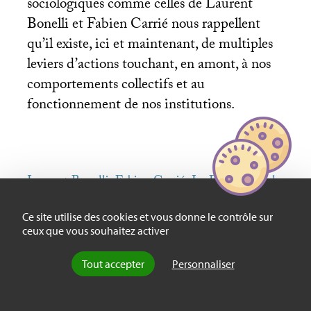
sociologiques comme celles de Laurent
Bonelli et Fabien Carrié nous rappellent
qu’il existe, ici et maintenant, de multiples
leviers d’actions touchant, en amont, à nos
comportements collectifs et au
fonctionnement de nos institutions.
Laurent Bonelli, Fabien Carrié, La Fabrique de la
radicalité. Une sociologie des jeunes djihadistes
français. Le Seuil, 2018, 312 p., 20 €.
Ce site utilise des cookies et vous donne le contrôle sur
ceux que vous souhaitez activer
Tout accepter
Personnaliser
par
Fabien Truong
, le 17 décembre