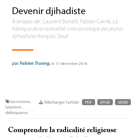
Devenir djihadiste
À propos de : Laurent Bonelli, Fabien Carrié,
La
Fabrique de la radicalité. Une sociologie des jeunes
djihadistes français
, Seuil
par
Fabien Truong
,
le 17 décembre 2018
terrorisme
,
Télécharger l'article :
PDF
EPUB
MOBI
Islamism
,
délinquance
Comprendre la radicalité religieuse