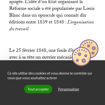
apogée. L’idée d’un État organisant la
Réforme sociale a été popularisée par Louis
Blanc dans un opuscule qui connaît dix
éditions entre 1839 et 1848 :
L’organisation
du travail.
Le 25 février 1848, une foule d’émeutiers,
avec à sa tête un ouvrier mécanicien,
dénommé Marche, envahit l’hôtel de ville
de Paris. S’adressant à Lamartine, Marche
Ce site utilise des cookies et vous donne le contrôle sur
déclare :
ceux que vous souhaitez activer
Tout accepter
Personnaliser