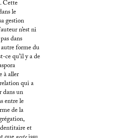
e. Cette
dans le
sa gestion
auteur n’est ni
e pas dans
t autre forme du
st-ce qu’il y a de
iaspora
 à aller
relation qui a
ir dans un
ns entre le
orme de la
égrégation,
entitaire et
ant que
geste
issu