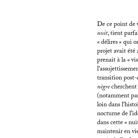
De ce point de 
nuit
, tient parf
«
délires
» qui o
projet avait ét
prenait à la «
vi
l’assujettisseme
transition post-
nègre
cherchent à
(notamment par 
loin dans l’hist
nocturne de l’i
dans cette «
nui
maintenir en vie