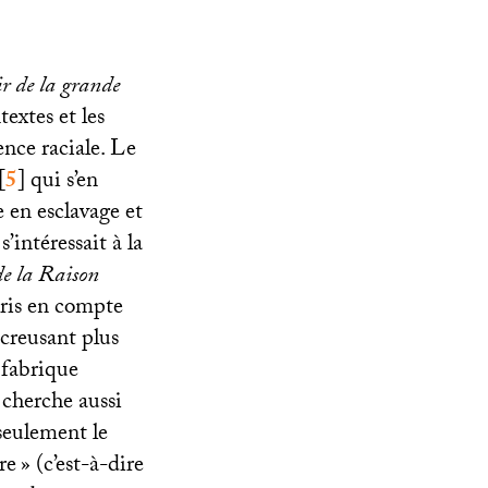
ir de la grande
textes et les
ence raciale. Le
[
5
]
qui s’en
e en esclavage et
s’intéressait à la
de la Raison
pris en compte
creusant plus
a fabrique
 cherche aussi
seulement le
re
» (c’est-à-dire