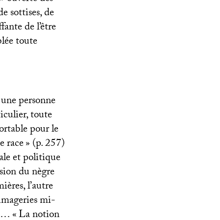
e sottises, de
fante de l’être
blée toute
s une personne
culier, toute
ortable pour le
de race
» (p. 257)
ale et politique
usion du nègre
ères, l’autre
imageries mi-
… «
La notion