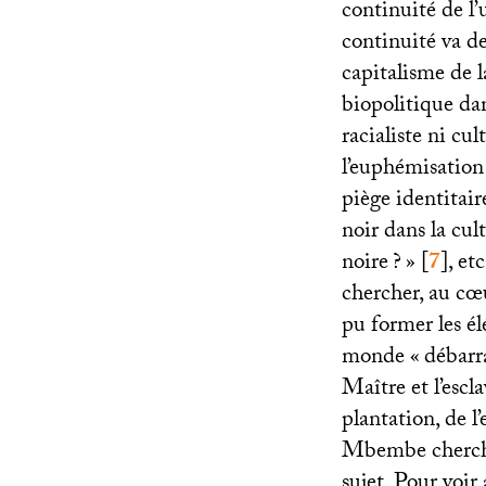
continuité de l’
continuité va d
capitalisme de l
biopolitique dan
racialiste ni cult
l’euphémisation
piège identitai
noir dans la cul
noire
?
»
[
7
]
, et
chercher, au cœu
pu former les él
monde «
débarr
Maître et l’escla
plantation, de l’
Mbembe cherche 
sujet. Pour voir 