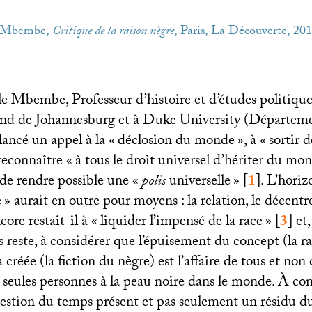
le Mbembe,
Critique de la raison nègre
, Paris, La Découverte, 201
e Mbembe, Professeur d’histoire et d’études politiques
nd de Johannesburg et à Duke University (Départeme
lancé un appel à la «
déclosion du monde
», à «
sortir d
 reconnaître «
à tous le droit universel d’hériter du mo
 de rendre possible une «
polis
universelle
»
[
1
]
. L’hori
e
» aurait en outre pour moyens : la relation, le décent
core restait-il à «
liquider l’impensé de la race
»
[
3
]
et,
 reste, à considérer que l’épuisement du concept (la ra
 créée (la fiction du nègre) est l’affaire de tous et non 
 seules personnes à la peau noire dans le monde. À con
uestion du temps présent et pas seulement un résidu du