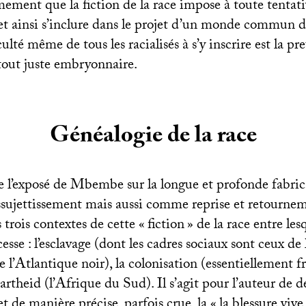
rmement que la fiction de la race impose à toute tentat
 et ainsi s’inclure dans le projet d’un monde commun 
culté même de tous les racialisés à s’y inscrire est la pr
tout juste embryonnaire.
Généalogie de la race
de l’exposé de Mbembe sur la longue et profonde fabric
ujettissement mais aussi comme reprise et retournem
s trois contextes de cette «
fiction
» de la race entre les
esse : l’esclavage (dont les cadres sociaux sont ceux de l
 l’Atlantique noir), la colonisation (essentiellement f
partheid (l’Afrique du Sud). Il s’agit pour l’auteur de dé
 de manière précise, parfois crue, la «
la blessure vive