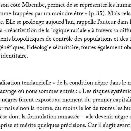
e son côté Mbembe, permet de se représenter les huma
mme frappées par un moindre être
» (p. 35). Mais cela
e. Elle se prolonge aujourd’hui, rappelle l’auteur dan
a «
réactivation de la logique raciale
» à travers sa diff
ents biopolitiques de contrôle des populations et des te
nétiques, l’idéologie sécuritaire, toutes également ob
identitaire.
salisation tendancielle
» de la condition nègre dans le
sauvage où nous sommes entrés : «
Les risques systémi
ves nègres furent exposés au moment du premier capita
ormais sinon la norme, du moins le lot de toutes les h
hèse dont la formulation ramassée – «
le devenir nègr
prise et mérite quelques précisions. Car il s’agit avan