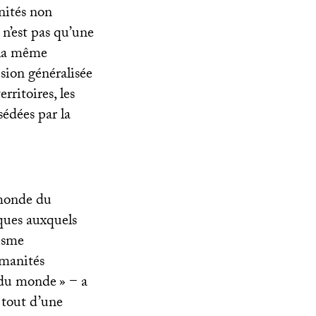
nités non
 n’est pas qu’une
s la même
usion généralisée
rritoires, les
sédées par la
 monde du
ques auxquels
lisme
umanités
e du monde
» − a
t tout d’une