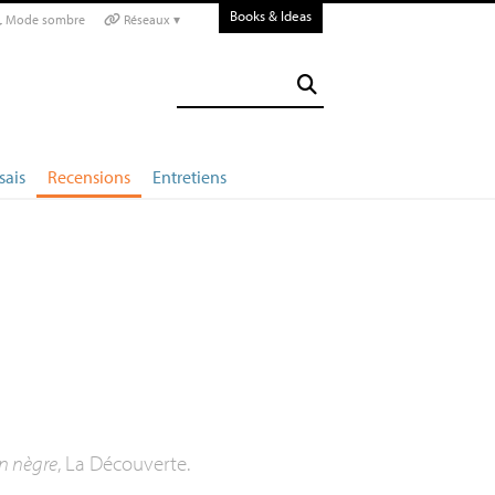
Books & Ideas
Mode sombre
Réseaux ▾
sais
Recensions
Entretiens
e
on nègre
, La Découverte.