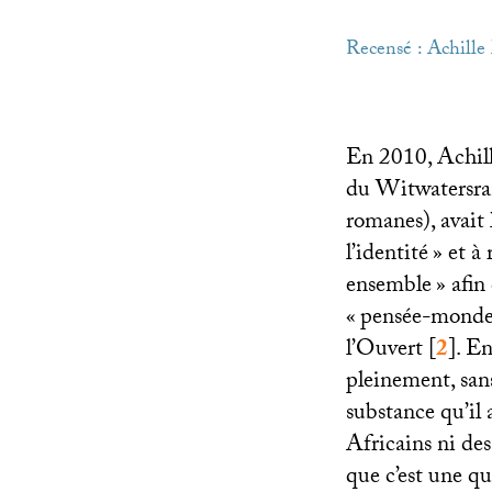
Recensé : Achil
En 2010, Achill
du Witwatersra
romanes), avait 
l’identité
» et à
ensemble
» afin
«
pensée-mond
l’Ouvert
[
2
]
. En
pleinement, sans
substance qu’il a
Africains ni des
que c’est une q