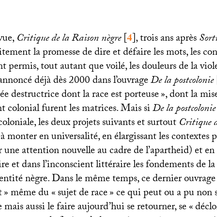
vue,
Critique de la Raison nègre
[
4
]
, trois ans après
Sort
aitement la promesse de dire et défaire les mots, les con
nt permis, tout autant que voilé, les douleurs de la viol
é annoncé déjà dès 2000 dans l’ouvrage
De la postcolonie
sée destructrice dont la race est porteuse
», dont la mis
nt colonial furent les matrices. Mais si
De la postcolonie
coloniale, les deux projets suivants et surtout
Critique 
 monter en universalité, en élargissant les contextes 
une attention nouvelle au cadre de l’apartheid) et en 
oire et dans l’inconscient littéraire les fondements de l
dentité nègre. Dans le même temps, ce dernier ouvrage
t
» même du «
sujet de race
» ce qui peut ou a pu non 
 mais aussi le faire aujourd’hui se retourner, se «
déclo