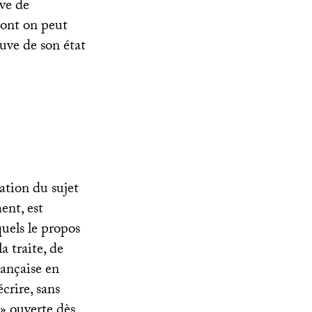
ive de
dont on peut
euve de son état
ation du sujet
ent, est
quels le propos
a traite, de
rançaise en
crire, sans
» ouverte dès