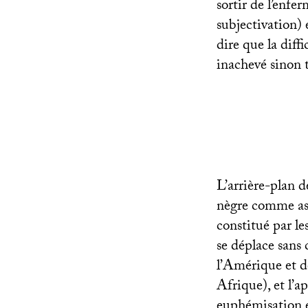
sortir de l’enfe
subjectivation)
dire que la diffi
inachevé sinon 
L’arrière-plan 
nègre comme ass
constitué par le
se déplace sans c
l’Amérique et de
Afrique), et l’a
euphémisation et