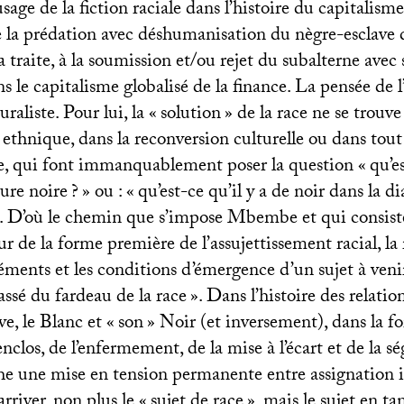
usage de la fiction raciale dans l’histoire du capitalism
e la prédation avec déshumanisation du nègre-esclave 
a traite, à la soumission et/ou rejet du subalterne avec 
s le capitalisme globalisé de la finance. La pensée de l’
uraliste. Pour lui, la «
solution
» de la race ne se trouv
 ethnique, dans la reconversion culturelle ou dans tou
re, qui font immanquablement poser la question «
qu’e
ture noire
?
» ou : «
qu’est-ce qu’il y a de noir dans la d
c. D’où le chemin que s’impose Mbembe et qui consiste
r de la forme première de l’assujettissement racial, la 
éments et les conditions d’émergence d’un sujet à ven
assé du fardeau de la race
». Dans l’histoire des relatio
ve, le Blanc et «
son
» Noir (et inversement), dans la f
enclos, de l’enfermement, de la mise à l’écart et de la s
une mise en tension permanente entre assignation id
arriver, non plus le «
sujet de race
», mais le sujet en t