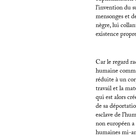
l’invention du s
mensonges et d
nègre, lui coll
existence propre
Car le regard ra
humaine comme l
réduite à un cor
travail et la ma
qui est alors cr
de sa déportatio
esclave de l’hu
non européen a
humaines mi-ani