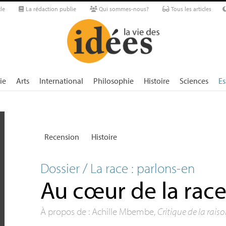
le
La rédaction publie
Qui sommes-nous?
Tous les articles
ie
Arts
International
Philosophie
Histoire
Sciences
Es
Recension
Histoire
Dossier / La race : parlons-en
Au cœur de la rac
À propos de : Achille Mbembe,
Critique de la rais