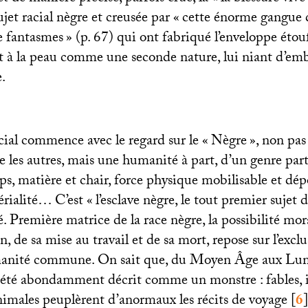
ujet racial nègre et creusée par «
cette énorme gangue d
e fantasmes
» (p. 67) qui ont fabriqué l’enveloppe étouf
ant à la peau comme une seconde nature, lui niant d’em
.
cial commence avec le regard sur le «
Nègre
», non pa
es autres, mais une humanité à part, d’un genre parti
ps, matière et chair, force physique mobilisable et dép
térialité… C’est «
l’esclave nègre, le tout premier sujet 
éé. Première matrice de la race nègre, la possibilité mor
n, de sa mise au travail et de sa mort, repose sur l’excl
manité commune. On sait que, du Moyen Âge aux Lumi
 été abondamment décrit comme un monstre : fables, 
males peuplèrent d’anormaux les récits de voyage
[
6
]