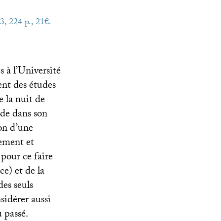
3, 224 p., 21€.
 à l’Université
nt des études
e la nuit de
nde dans son
zon d’une
rement et
 pour ce faire
ce) et de la
des seuls
sidérer aussi
 passé.