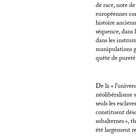
de race, note d
européennes co
histoire ancienn
séquence, dans l
dans les instrum
manipulations gé
quête de pureté 
De là «
l’univer
néolibéralisme 
seuls les escla
constituent dés
subalternes
», t
été largement re