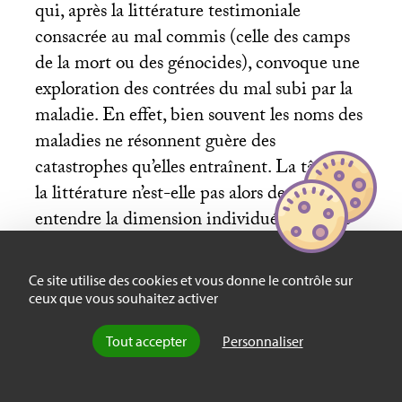
qui, après la littérature testimoniale
consacrée au mal commis (celle des camps
de la mort ou des génocides), convoque une
exploration des contrées du mal subi par la
maladie. En effet, bien souvent les noms des
maladies ne résonnent guère des
catastrophes qu’elles entraînent. La tâche de
la littérature n’est-elle pas alors de faire
entendre la dimension individuée engagée
dans les tourments de la maladie là où le
stigmate Alzheimer en fait une épidémie,
Ce site utilise des cookies et vous donne le contrôle sur
un enjeu de santé publique, un imaginaire
ceux que vous souhaitez activer
généralisant et impersonnel
?
Tout accepter
Personnaliser