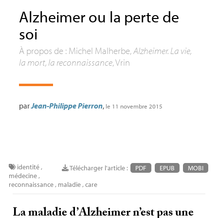
Alzheimer ou la perte de
soi
À propos de : Michel Malherbe,
Alzheimer. La vie,
la mort, la reconnaissance
, Vrin
par
Jean-Philippe Pierron
,
le 11 novembre 2015
identité
,
Télécharger l'article :
PDF
EPUB
MOBI
médecine
,
reconnaissance
,
maladie
,
care
La maladie d’Alzheimer n’est pas une