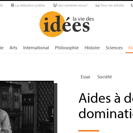
le
La rédaction publie
Qui sommes-nous?
Tous les articles
ie
Arts
International
Philosophie
Histoire
Sciences
Es
Essai
Société
Aides à d
dominati