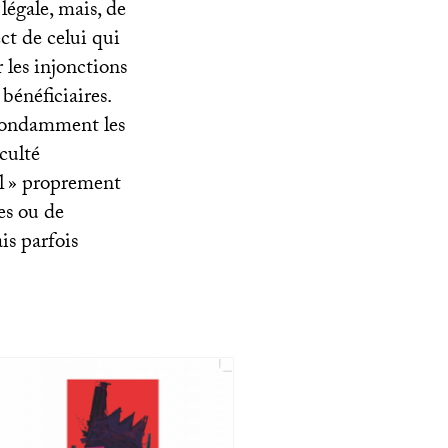
légale, mais, de
ect de celui qui
 les injonctions
bénéficiaires.
abondamment les
iculté
l
» proprement
es ou de
is parfois