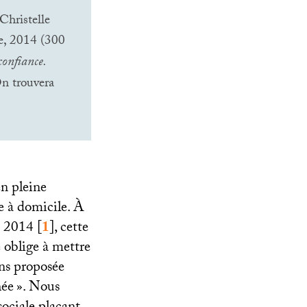
Christelle
te, 2014 (300
confiance.
On trouvera
en pleine
de à domicile. À
n 2014
[
1
]
, cette
e oblige à mettre
ons proposée
hée
». Nous