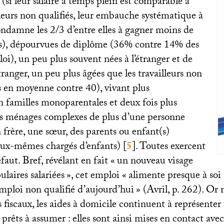
si leur salaire à temps plein est comparable à
lleurs non qualifiés, leur embauche systématique à
ondamne les 2/3 d’entre elles à gagner moins de
s), dépourvues de diplôme (36% contre 14% des
i), un peu plus souvent nées à l’étranger et de
étranger, un peu plus âgées que les travailleurs non
s en moyenne contre 40), vivant plus
familles monoparentales et deux fois plus
s ménages complexes de plus d’une personne
frère, une sœur, des parents ou enfant(s)
 eux-mêmes chargés d’enfants)
[
5
]
. Toutes exercent
faut. Bref, révélant en fait «
un nouveau visage
laires salariées
», cet emploi «
alimente presque à soi 
emploi non qualifié d’aujourd’hui
» (Avril, p. 262). Or 
fiscaux, les aides à domicile continuent à représenter
 prêts à assumer : elles sont ainsi mises en contact ave