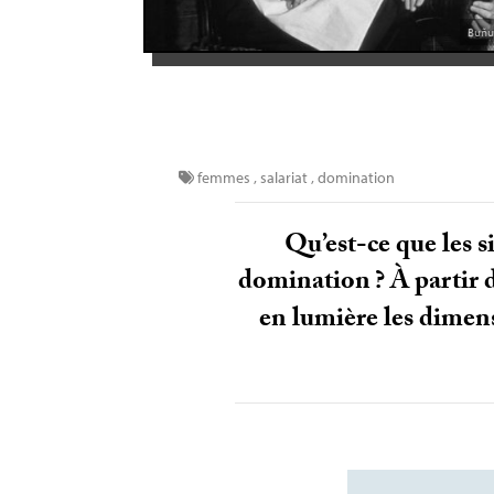
Buñu
femmes
,
salariat
,
domination
Qu’est-ce que les s
domination
? À partir
en lumière les dimens