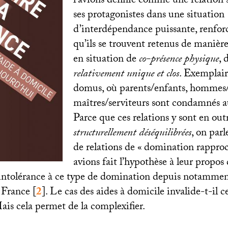
l’avions définie comme une relation 
ses protagonistes dans une situation
d’interdépendance puissante, renforc
qu’ils se trouvent retenus de manièr
en situation de
co-présence physique
, 
relativement unique et clos
. Exemplaire
domus, où parents/enfants, hommes
maîtres/serviteurs sont condamnés au
Parce que ces relations y sont en out
structurellement déséquilibrées
, on parl
de relations de «
domination rappro
avions fait l’hypothèse à leur propos
l’intolérance à ce type de domination depuis notammen
 France
[
2
]
. Le cas des aides à domicile invalide-t-il 
ais cela permet de la complexifier.