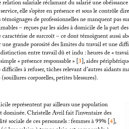
relation salariale réclamant du salarié une obéissance 
 service, elle s’opère en présence et sous le contrôle dir
es témoignages de professionnelles ne manquent pas sur
imables – reçues par les aides à domicile de la part des 
se caractérise de surcroît – ce dont témoignent aussi 
r une grande porosité des limites du travail et une diff
 distinction entre travail dû et indu : heures de «
travai
 simple «
présence responsable
»
[
3
]
, aides périphériqu
difficiles à refuser, tâches relevant d’autres aidants ma
(souillures corporelles, petites blessures).
cile représentent par ailleurs une population
 dominée. Christelle Avril fait l’inventaire des
gilité sociale de ces personnels : femmes à 99%
[
4
]
,