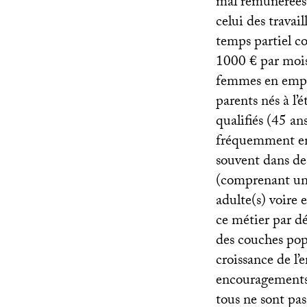
mal rémunérées (
celui des travai
temps partiel c
1000 € par moi
femmes en emplo
parents nés à l’
qualifiés (45 an
fréquemment en 
souvent dans de
(comprenant un 
adulte(s) voire
ce métier par dé
des couches popu
croissance de l’
encouragements 
tous ne sont pas