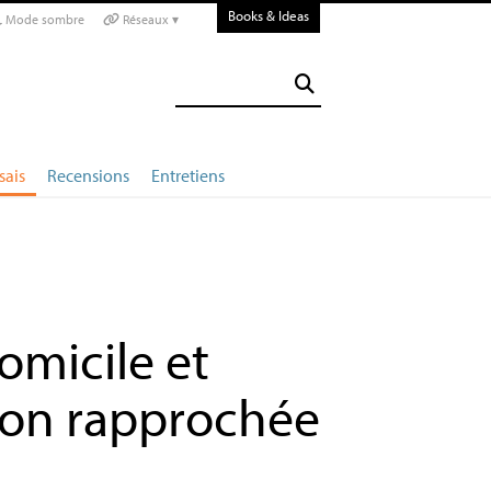
Books & Ideas
Mode sombre
Réseaux ▾
sais
Recensions
Entretiens
omicile et
on rapprochée