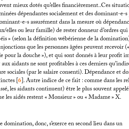
ouvent mieux dotés qu’elles financièrement..Ces situat
ominées dépendantes socialement et des dominant-e-
ominant-e-s assurément dans la mesure où dépendance
/elles ou leur famille) de rester donneur d’ordres qui
éis
» (selon la définition wébérienne de la domination)
injonctions que les personnes âgées peuvent recevoir (
ile pour la douche
»), et qui sont donnés à leur profit 
 aux aidants ne sont profitables à ces derniers qu’ind
ture sociales (par le salaire consenti). Dépendance et 
tinctes
[
6
]
. Autre indice de ce fait : comme dans les re
assé, les aidants continuent) être le plus souvent appelé
e les aidés restent «
Monsieur
» ou «
Madame
» X.
de domination, donc, s’exerce en second lieu dans un