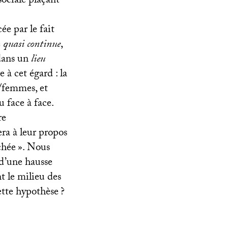
sociale plaçant
ée par le fait
e
quasi continue
,
dans un
lieu
 à cet égard : la
/femmes, et
 face à face.
re
era à leur propos
chée
». Nous
 d’une hausse
t le milieu des
cette hypothèse
?