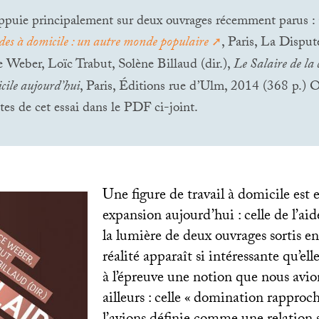
appuie principalement sur deux ouvrages récemment parus : 
des à domicile : un autre monde populaire
, Paris, La Dispu
e Weber, Loïc Trabut, Solène Billaud (dir.),
Le Salaire de la 
cile aujourd’hui
, Paris, Éditions rue d’Ulm, 2014 (368 p.) 
tes de cet essai dans le
PDF
ci-joint.
Une figure de travail à domicile est 
expansion aujourd’hui : celle de l’ai
la lumière de deux ouvrages sortis e
réalité apparaît si intéressante qu’ell
à l’épreuve une notion que nous avi
ailleurs : celle «
domination rapproc