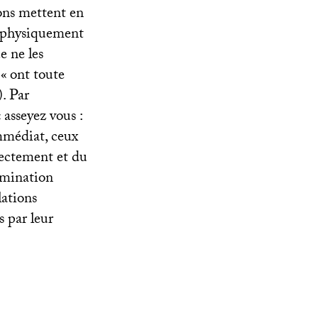
ions mettent en
s physiquement
 ne les
 «
ont toute
. Par
«
asseyez vous :
immédiat, ceux
irectement et du
domination
lations
s par leur