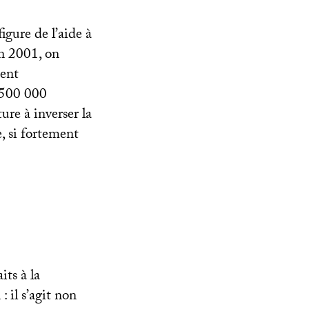
igure de l’aide à
en 2001, on
ment
 500 000
ure à inverser la
e, si fortement
its à la
 il s’agit non