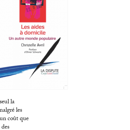
seul la
malgré les
 un coût que
c des