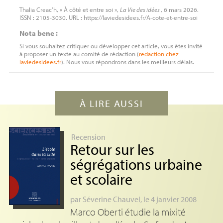
Thalia Creac’h, « À côté et entre soi »,
La Vie des idées
, 6 mars 2026.
ISSN : 2105-3030. URL : https://laviedesidees.fr/A-cote-et-entre-soi
Nota bene :
Si vous souhaitez critiquer ou développer cet article, vous êtes invité
à proposer un texte au comité de rédaction (
redaction
chez
laviedesidees.fr
). Nous vous répondrons dans les meilleurs délais.
À LIRE AUSSI
Recension
Retour sur les
ségrégations urbaine
et scolaire
par
Séverine Chauvel
, le 4 janvier 2008
Marco Oberti étudie la mixité