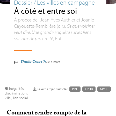
Dossier / Les villes en campagne
À côté et entre soi
À propos de : Jean-Yves Authier et Joanie
Cayouette-Remblière (dir.),
Ce que voisiner
veut dire. Une grande enquête sur les liens
sociaux de proximité
, Puf
par
Thalia Creac’h
,
le 6 mars
inégalités
,
Télécharger l'article :
PDF
EPUB
MOBI
discrimination
,
ville
,
lien social
Comment rendre compte de la