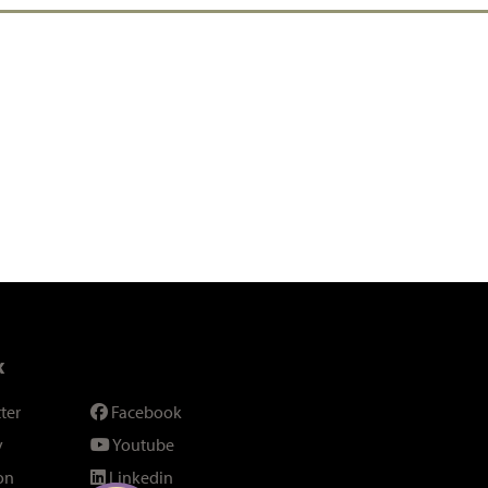
x
ter
Facebook
y
Youtube
on
Linkedin