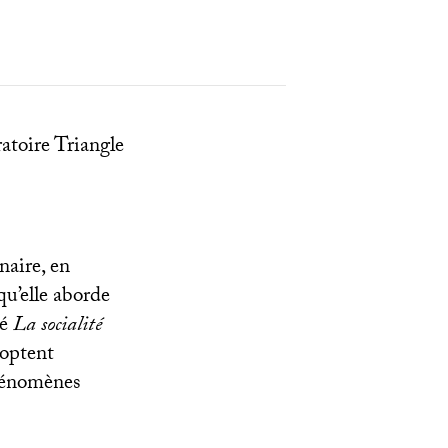
ratoire Triangle
naire, en
qu’elle aborde
ié
La socialité
doptent
phénomènes