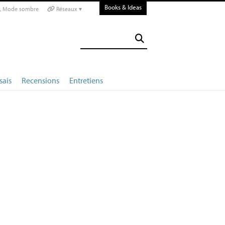
Books & Ideas
Mode sombre
Réseaux ▾
sais
Recensions
Entretiens