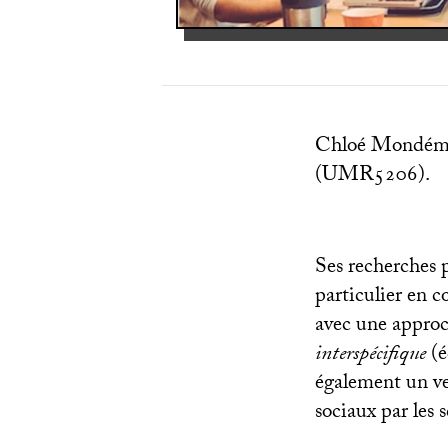
Chloé Mondémé 
(
UMR5206
).
Ses recherches p
particulier en 
avec une approc
interspécifique
(é
également un ve
sociaux par les s