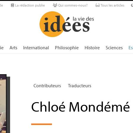
le
La rédaction publie
Qui sommes-nous?
Tous les articles
ie
Arts
International
Philosophie
Histoire
Sciences
Es
Contributeurs
Traducteurs
Chloé Mondémé