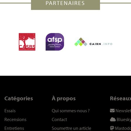
PARTENAIRES
Catégories
À propos
Réseau
Essais
Qui sommes-nous
?
Newslet
Recensions
Contact
Bluesk
Entretiens
Soumettre un article
Mastod