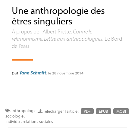
Une anthropologie des
êtres singuliers
À propos de : Albert Piette,
Contre le
relationnisme. Lettre aux anthropologues,
Le Bord
de l’eau
par
Yann Schmitt
,
le 28 novembre 2014
anthropologie
,
Télécharger l'article :
PDF
EPUB
MOBI
sociologie
,
individu
,
relations sociales