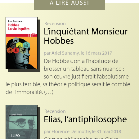
À LIRE AUSSI
Recension
L’inquiétant Monsieur
Hobbes
par
Ariel Suhamy
, le 16 mars 2017
De Hobbes, on a l’habitude de
brosser un tableau sans nuance :
son œuvre justifierait l’absolutisme
le plus terrible, sa théorie politique serait le comble
de l’immoralité. (…)
Recension
Elias, l’antiphilosophe
par
Florence Delmotte
, le 31 mai 2018