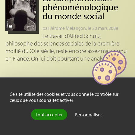
phénoménologique
du monde social
par
Jérôme Melançon
, le 20 mars 2008
Le travail d’Alfred Schütz,
philosophe des sciences sociales de la première
moitié du XXe siècle, reste encore assez mal connu
en France. On lui doit pourtant une analyse (…)
Ce site utilise des cookies et vous donne le contrôle sur
ceux que vous souhaitez activer
Notes
Tout accepter
Personnaliser
[
1
]
Par exemple dans
La religion de près
:
l’activité religieuse en train de se
faire,
Paris, Métailié, 1999.
[
2
]
Voir par exemple
Ethnographie de l’action,
Paris, Métailié, 1996.