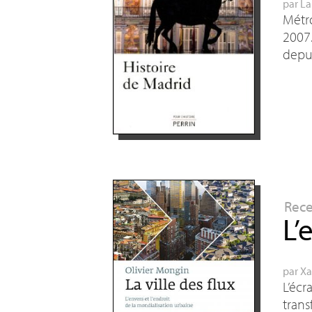
par
La
Métr
2007.
depui
Rec
L’
par
Xa
L’écr
trans