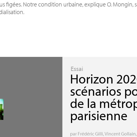
us figées. Notre condition urbaine, explique O. Mongin, s
alisation.
Essai
Horizon 202
scénarios p
de la métro
parisienne
par
Frédéric Gilli
,
Vincent Gollain