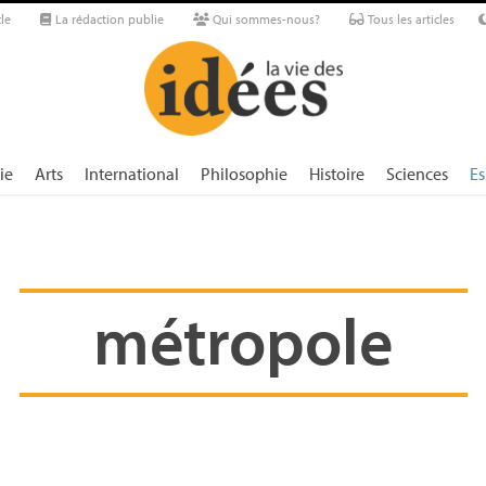
le
La rédaction publie
Qui sommes-nous?
Tous les articles
ie
Arts
International
Philosophie
Histoire
Sciences
Es
métropole