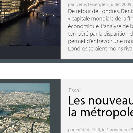
par
Denis Tersen
, le 3 juillet 2009
De retour de Londres, Denis
«
capitale mondiale de la f
économique. L’analyse de l
tempéré par la disparition de
permet d’entrevoir une mond
Londres seraient moins riv
Essai
Les nouveau
la métropol
par
Frédéric Gilli
, le 5 novembre 