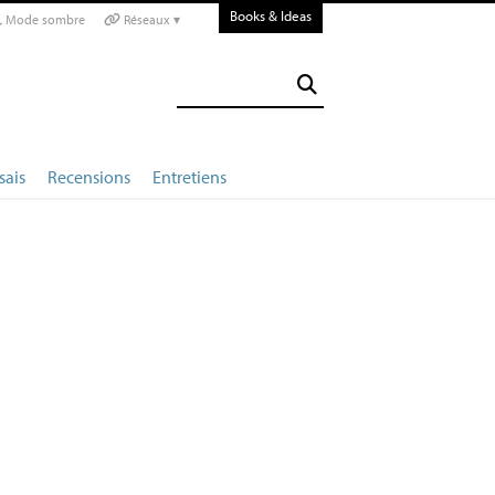
Books & Ideas
Mode sombre
Réseaux ▾
sais
Recensions
Entretiens