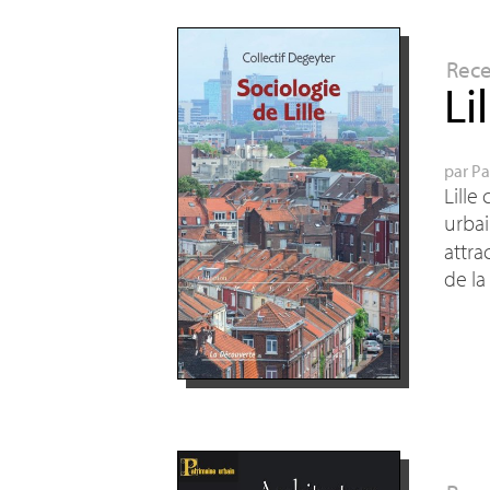
Rec
Li
par
Pa
Lille
urbai
attra
de la