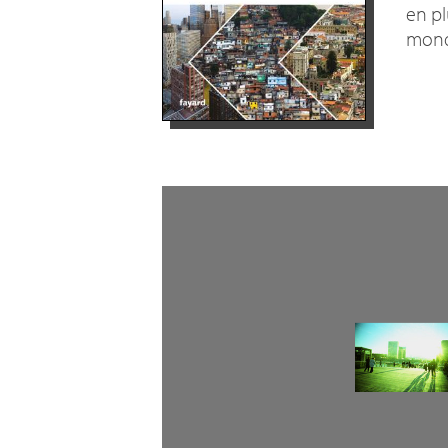
en pl
mondi