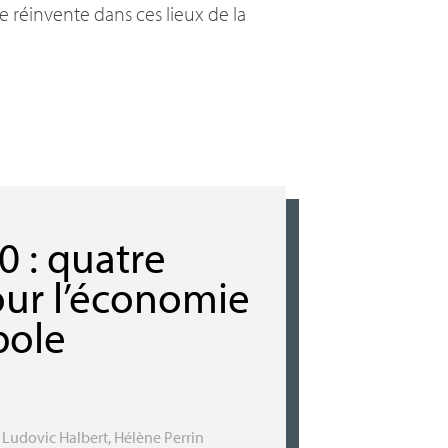
e réinvente dans ces lieux de la
0 : quatre
our l’économie
pole
,
Ludovic Halbert
,
Hélène Perrin