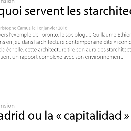
ension
quoi servent les starchite
ristophe Camus
, le 1er janvier 2016
vers l’exemple de Toronto, le sociologue Guillaume Ethier 
ns en jeu dans l’architecture contemporaine dite «
iconi
e échelle, cette architecture tire son aura des starchitec
etient un rapport complexe avec son environnement.
ension
drid ou la «
capitalidad
»