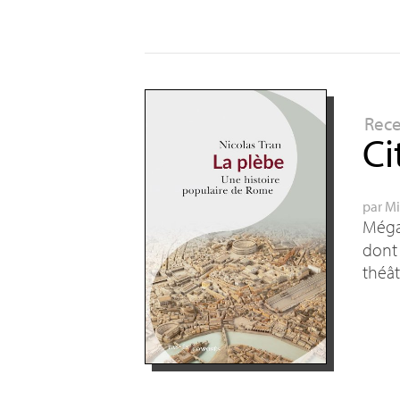
Rec
Ci
par
Mi
Mégal
dont 
théât