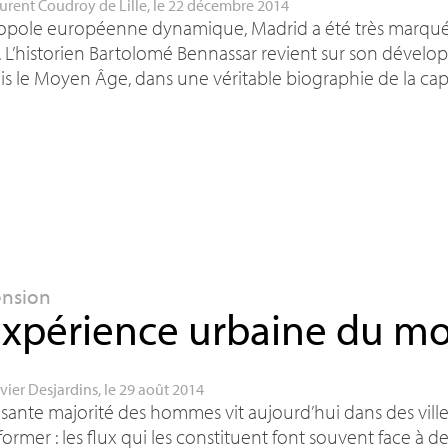
urent Coudroy de Lille
, le 22 décembre 2014
opole européenne dynamique, Madrid a été très marqué
 L’historien Bartolomé Bennassar revient sur son dévelo
s le Moyen Âge, dans une véritable biographie de la cap
ension
expérience urbaine du m
vier Desjardins
, le 29 août 2014
asante majorité des hommes vit aujourd’hui dans des ville
former : les flux qui les constituent font souvent face à 