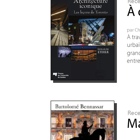
Rec
À 
par
Ch
À tra
urbai
grand
entr
Rec
Ma