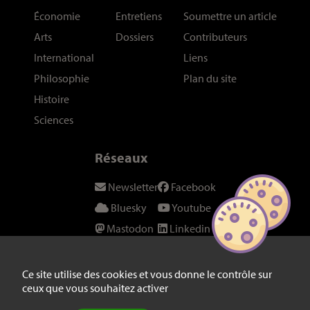
Économie
Entretiens
Soumettre un article
Arts
Dossiers
Contributeurs
International
Liens
Philosophie
Plan du site
Histoire
Sciences
Réseaux
Newsletter
Facebook
Bluesky
Youtube
Mastodon
Linkedin
Threads
SeenThis
Instagram
Fil RSS
Ce site utilise des cookies et vous donne le contrôle sur
ceux que vous souhaitez activer
Twitter/X