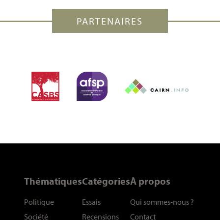
PARTENAIRES
Thématiques
Catégories
À propos
Politique
Essais
Qui sommes-nous
?
Société
Recensions
Contact