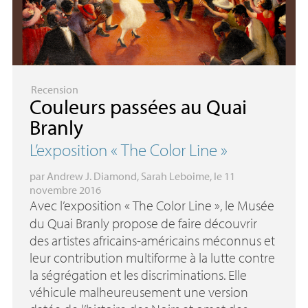
Recension
Couleurs passées au Quai
Branly
L’exposition «
The Color Line
»
par
Andrew J. Diamond
,
Sarah Leboime
, le 11
novembre 2016
Avec l’exposition «
The Color Line
», le Musée
du Quai Branly propose de faire découvrir
des artistes africains-américains méconnus et
leur contribution multiforme à la lutte contre
la ségrégation et les discriminations. Elle
véhicule malheureusement une version