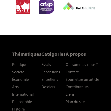
Thématiques
Catégories
À propos
Politique
Essais
Qui sommes-nous
?
Société
Recensions
Contact
Économie
Entretiens
Soumettre un article
Arts
Dossiers
Contributeurs
International
Liens
Philosophie
Plan du site
Histoire