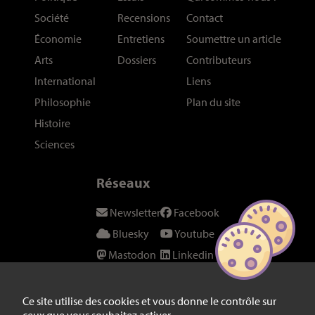
Société
Recensions
Contact
Économie
Entretiens
Soumettre un article
Arts
Dossiers
Contributeurs
International
Liens
Philosophie
Plan du site
Histoire
Sciences
Réseaux
Newsletter
Facebook
Bluesky
Youtube
Mastodon
Linkedin
Threads
SeenThis
Instagram
Fil RSS
Ce site utilise des cookies et vous donne le contrôle sur