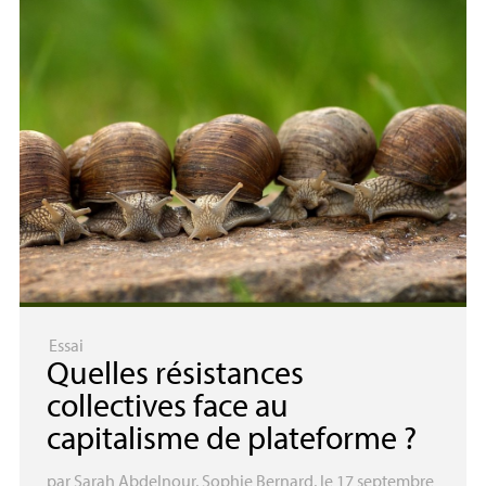
Essai
Quelles résistances
collectives face au
capitalisme de plateforme
?
par
Sarah Abdelnour
,
Sophie Bernard
, le 17 septembre