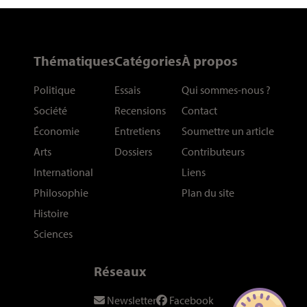
Thématiques
Catégories
À propos
Politique
Essais
Qui sommes-nous
?
Société
Recensions
Contact
Économie
Entretiens
Soumettre un article
Arts
Dossiers
Contributeurs
International
Liens
Philosophie
Plan du site
Histoire
Sciences
Réseaux
Newsletter
Facebook