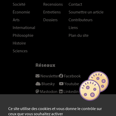
Société
Recensions
Contact
Économie
Entretiens
Soumettre un article
Arts
Dossiers
Contributeurs
International
Liens
Philosophie
Plan du site
Histoire
Sciences
Réseaux
Newsletter
Facebook
Bluesky
Youtube
Mastodon
Linkedin
Threads
SeenThis
Instagram
Fil RSS
Ce site utilise des cookies et vous donne le contrôle sur
ceux que vous souhaitez activer
Twitter/X