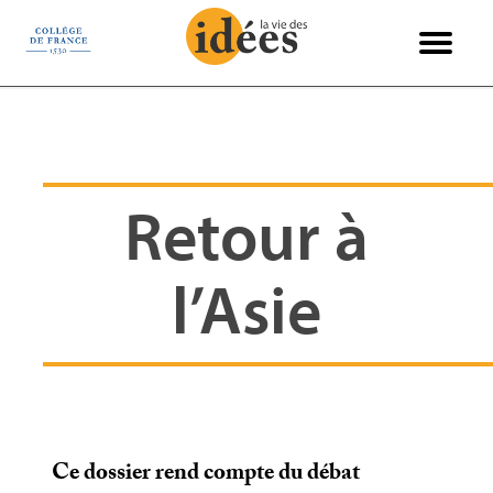
Panneau de gestion des cookies
Books & Ideas
International
Philosophie
Recensions
Entretiens
Économie
Politique
Sciences
Histoire
Société
Essais
Arts
Retour à
l’Asie
Ce dossier rend compte du débat