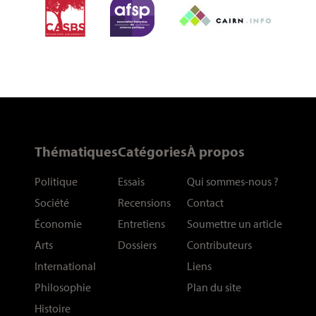
Thématiques
Catégories
À propos
Politique
Essais
Qui sommes-nous
?
Société
Recensions
Contact
Économie
Entretiens
Soumettre un article
Arts
Dossiers
Contributeurs
International
Liens
Philosophie
Plan du site
Histoire