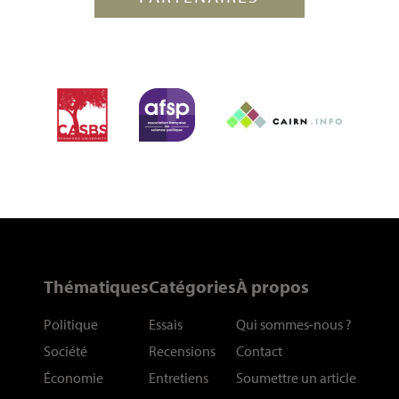
Thématiques
Catégories
À propos
Politique
Essais
Qui sommes-nous
?
Société
Recensions
Contact
Économie
Entretiens
Soumettre un article