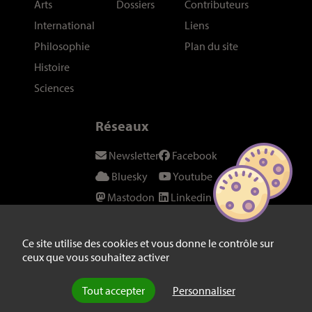
Arts
Dossiers
Contributeurs
International
Liens
Philosophie
Plan du site
Histoire
Sciences
Réseaux
Newsletter
Facebook
Bluesky
Youtube
Mastodon
Linkedin
Threads
SeenThis
Instagram
Fil RSS
Ce site utilise des cookies et vous donne le contrôle sur
ceux que vous souhaitez activer
Twitter/X
Tout accepter
Personnaliser
© laviedesidees.fr - Toute reproduction interdite sans autorisation