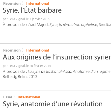
Recension
〉
International
Syrie, l’État barbare
par
Leïla Vignal
, le 7 janvier 2015
À propos de : Ziad Majed,
Syrie, la révolution orpheline
, Sindb
Recension
〉
International
Aux origines de l’insurrection syri
par
Leïla Vignal
, le 26 février 2014
À propos de :
La Syrie de Bashar al-Asad. Anatomie d’un régime 
Belhadj, Belin, 2013.
Essai
〉
International
Syrie, anatomie d’une révolution