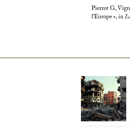
Pierrot G, Vign
l’Europe
», in
La