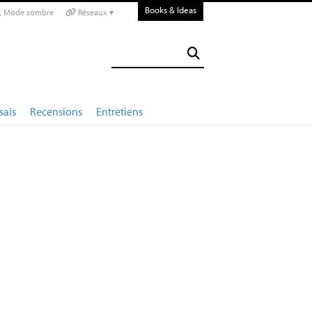
Books & Ideas
Mode sombre
Réseaux ▾
sais
Recensions
Entretiens