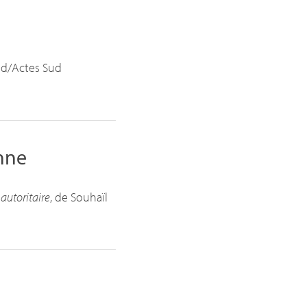
ad/Actes Sud
enne
autoritaire
, de Souhaïl