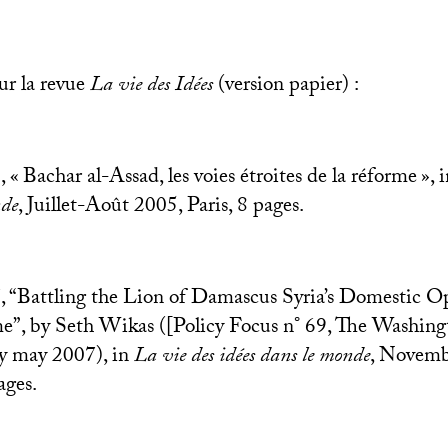
ur la revue
La vie des Idées
(version papier) :
, «
Bachar al-Assad, les voies étroites de la réforme
», 
nde
, Juillet-Août 2005, Paris, 8 pages.
, “Battling the Lion of Damascus Syria’s Domestic O
”, by Seth Wikas ([Policy Focus n° 69, The Washingt
cy may 2007), in
La vie des idées dans le monde
, Novem
ages.