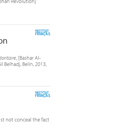
Orphan Revolution]
ion
oritaire
, [Bashar Al-
 Belhadj, Belin, 2013,
st not conceal the fact