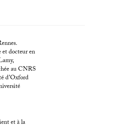
Rennes.
 et docteur en
 Lamy,
chée au
CNRS
té d’Oxford
iversité
ent et à la