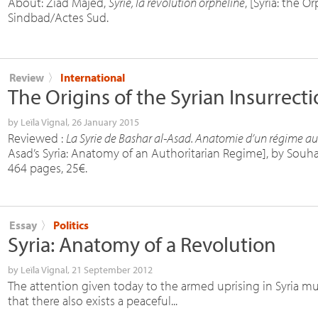
About: Ziad Majed,
Syrie, la révolution orpheline
, [Syria: the 
Sindbad/Actes Sud.
Review
〉
International
The Origins of the Syrian Insurrect
by
Leïla Vignal
, 26 January 2015
Reviewed :
La Syrie de Bashar al-Asad. Anatomie d’un régime aut
Asad’s Syria: Anatomy of an Authoritarian Regime], by Souhaïl
464 pages, 25€.
Essay
〉
Politics
Syria: Anatomy of a Revolution
by
Leïla Vignal
, 21 September 2012
The attention given today to the armed uprising in Syria mu
that there also exists a peaceful...