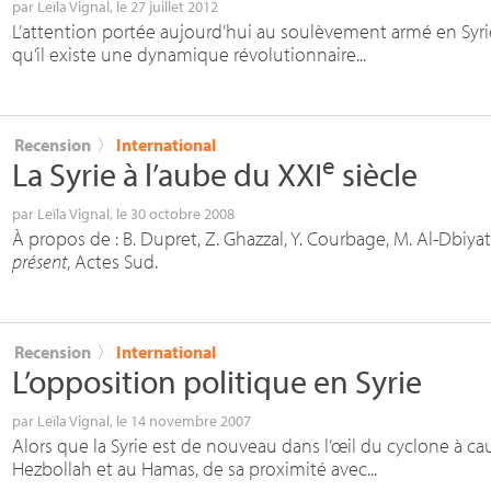
par
Leïla Vignal
, le 27 juillet 2012
L’attention portée aujourd’hui au soulèvement armé en Syri
qu’il existe une dynamique révolutionnaire...
Recension
〉
International
e
La Syrie à l’aube du
XXI
siècle
par
Leïla Vignal
, le 30 octobre 2008
À propos de : B. Dupret, Z. Ghazzal, Y. Courbage, M. Al-Dbiyat 
présent
, Actes Sud.
Recension
〉
International
L’opposition politique en Syrie
par
Leïla Vignal
, le 14 novembre 2007
Alors que la Syrie est de nouveau dans l’œil du cyclone à c
Hezbollah et au Hamas, de sa proximité avec...