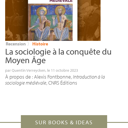
Recension
〉
Histoire
La sociologie à la conquête du
Moyen Âge
par
Quentin Verreycken
, le 11 octobre 2023
À propos de : Alexis Fontbonne,
Introduction à la
sociologie médiévale
,
CNRS
Éditions
SUR BOOKS & IDEAS