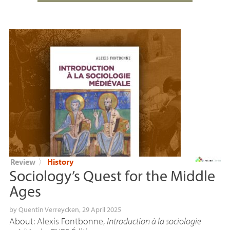
Review
〉
History
Sociology’s Quest for the Middle
Ages
by
Quentin Verreycken
, 29 April 2025
About: Alexis Fontbonne,
Introduction à la sociologie