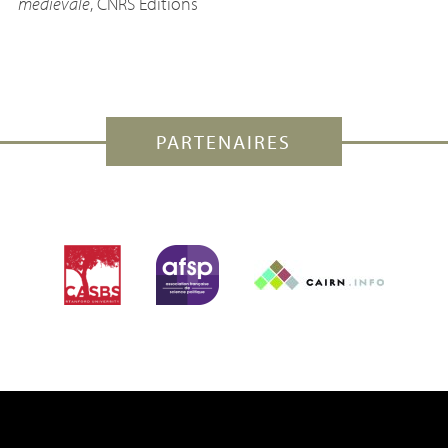
médiévale
,
CNRS
Éditions
PARTENAIRES