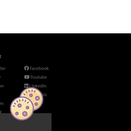
x
ter
Facebook
y
Youtube
on
Linkedin
SeenThis
am
Fil RSS
X