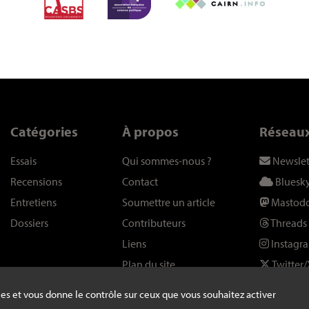
Catégories
À propos
Réseau
Essais
Qui sommes-nous
?
Newslet
Recensions
Contact
Bluesk
Entretiens
Soumettre un article
Mastod
Dossiers
Contributeurs
Threads
Liens
Instagr
Plan du site
Twitter/
kies et vous donne le contrôle sur ceux que vous souhaitez activer