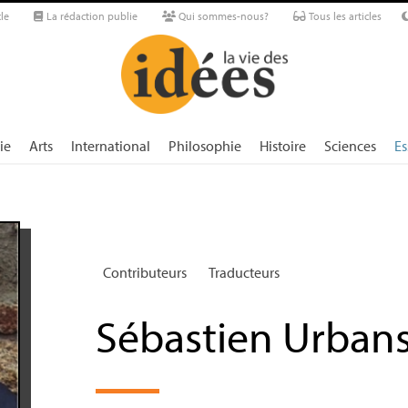
le
La rédaction publie
Qui sommes-nous?
Tous les articles
ie
Arts
International
Philosophie
Histoire
Sciences
Es
Contributeurs
Traducteurs
Sébastien Urbans