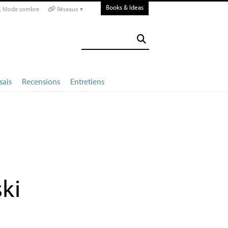
Books & Ideas
Mode sombre
Réseaux ▾
sais
Recensions
Entretiens
ki