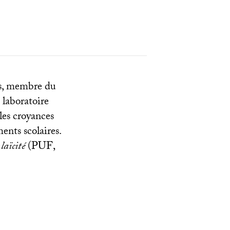
es, membre du
u laboratoire
 les croyances
ments scolaires.
laïcité
(
PUF
,