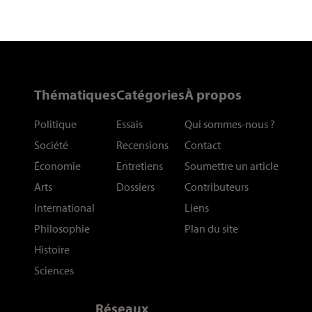
Thématiques
Catégories
À propos
Politique
Essais
Qui sommes-nous
?
Société
Recensions
Contact
Économie
Entretiens
Soumettre un article
Arts
Dossiers
Contributeurs
International
Liens
Philosophie
Plan du site
Histoire
Sciences
Réseaux