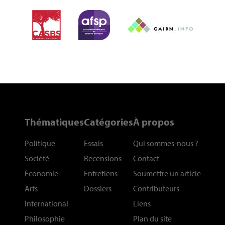
Thématiques
Catégories
À propos
Politique
Essais
Qui sommes-nous
?
Société
Recensions
Contact
Économie
Entretiens
Soumettre un article
Arts
Dossiers
Contributeurs
International
Liens
Philosophie
Plan du site