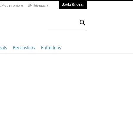
Books & Ideas
Mode sombre
Réseaux ▾
sais
Recensions
Entretiens