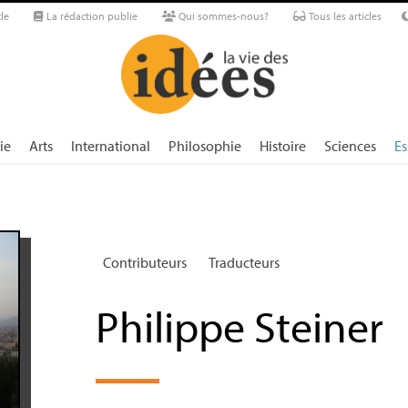
le
La rédaction publie
Qui sommes-nous?
Tous les articles
ie
Arts
International
Philosophie
Histoire
Sciences
Es
Contributeurs
Traducteurs
Philippe Steiner