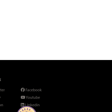
x
ter
Facebook
y
Youtube
on
Linkedin