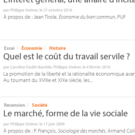
par
Philippe Steiner
, le 27 octobre 2016
À propos de : Jean Tirole,
Économie du bien commun
,
PUF
Essai
〉
Économie
〉
Histoire
Quel est le coût du travail servile
?
par
Caroline Oudin-Bastide
,
Philippe Steiner
, le 4 février 2016
La promotion de la liberté et la rationalité économique ava
Au tournant du XVIIIe et XIXe siècle, les...
Recension
〉
Société
Le marché, forme de la vie sociale
par
Philippe Steiner
, le 17 juin 2009
À propos de : P. François,
Sociologie des marchés
, Armand Coli