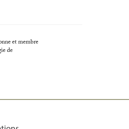
rbonne et membre
gie de
ations