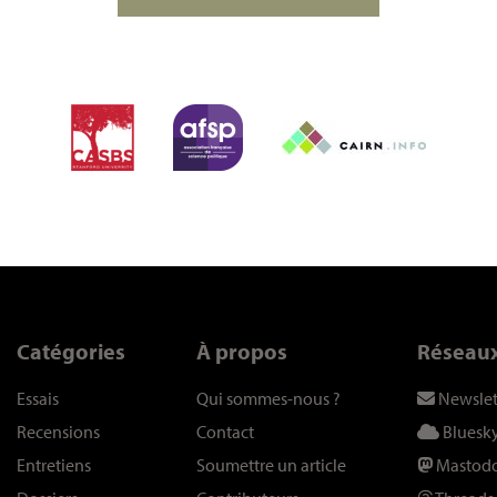
Catégories
À propos
Réseau
Essais
Qui sommes-nous
?
Newslet
Recensions
Contact
Bluesk
Entretiens
Soumettre un article
Mastod