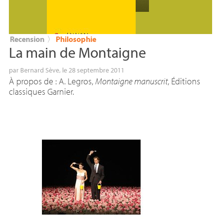
Recension
〉
Philosophie
La main de Montaigne
par
Bernard Sève
, le 28 septembre 2011
À propos de : A. Legros,
Montaigne manuscrit
, Éditions
classiques Garnier.