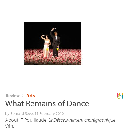
Review
〉
Arts
What Remains of Dance
by
Bernard Sève
, 11 February 2010
About: F. Pouillaude,
Le Désœuvrement chorégraphique
,
Vrin.