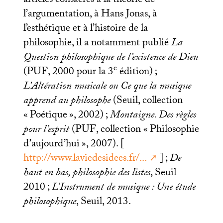
articles consacrés à la théorie de
l’argumentation, à Hans Jonas, à
l’esthétique et à l’histoire de la
philosophie, il a notamment publié
La
Question philosophique de l’existence de Dieu
e
(
PUF
, 2000 pour la 3
édition)
;
L’Altération musicale ou Ce que la musique
apprend au philosophe
(Seuil, collection
«
Poétique
», 2002)
;
Montaigne. Des règles
pour l’esprit
(
PUF
, collection «
Philosophie
d’aujourd’hui
», 2007). [
http://www.laviedesidees.fr/...
]
;
De
haut en bas, philosophie des listes
, Seuil
2010
;
L’Instrument de musique : Une étude
philosophique
, Seuil, 2013.