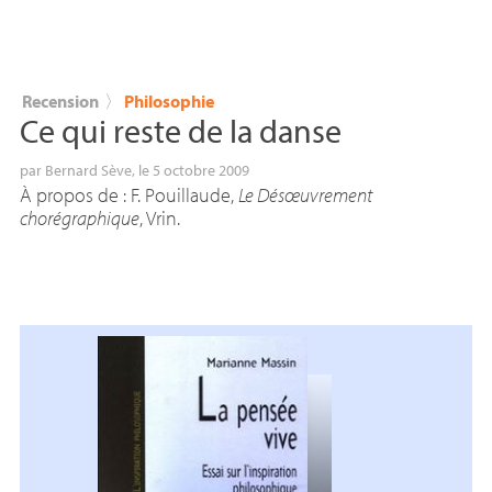
Recension
〉
Philosophie
Ce qui reste de la danse
par
Bernard Sève
, le 5 octobre 2009
À propos de : F. Pouillaude,
Le Désœuvrement
chorégraphique
, Vrin.