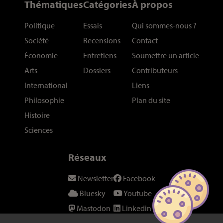
Thématiques
Catégories
À propos
Politique
Essais
Qui sommes-nous
?
Société
Recensions
Contact
Économie
Entretiens
Soumettre un article
Arts
Dossiers
Contributeurs
International
Liens
Philosophie
Plan du site
Histoire
Sciences
Réseaux
Newsletter
Facebook
Bluesky
Youtube
Mastodon
Linkedin
Threads
SeenThis