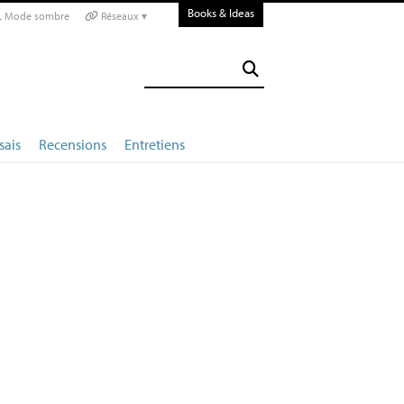
Books & Ideas
Mode sombre
Réseaux ▾
sais
Recensions
Entretiens