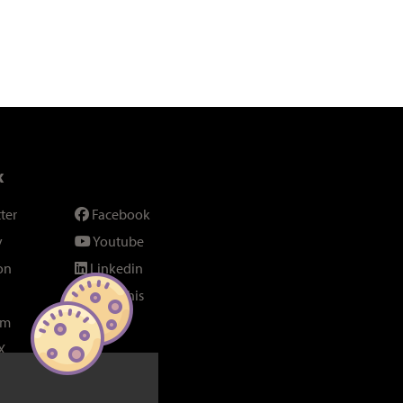
x
ter
Facebook
y
Youtube
on
Linkedin
SeenThis
am
Fil RSS
X