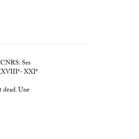
u
CNRS
. Ses
e
e
(
XVIII
-
XXI
ot dead. Une