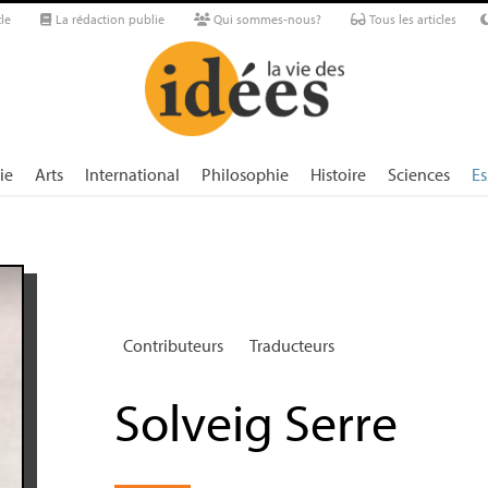
le
La rédaction publie
Qui sommes-nous?
Tous les articles
ie
Arts
International
Philosophie
Histoire
Sciences
Es
Contributeurs
Traducteurs
Solveig Serre