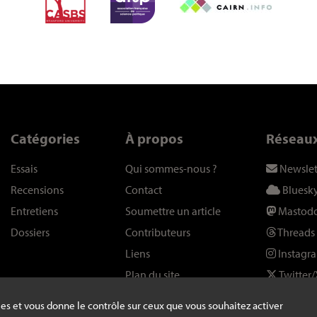
Catégories
À propos
Réseau
Essais
Qui sommes-nous
?
Newslet
Recensions
Contact
Bluesk
Entretiens
Soumettre un article
Mastod
Dossiers
Contributeurs
Threads
Liens
Instagr
Plan du site
Twitter/
kies et vous donne le contrôle sur ceux que vous souhaitez activer