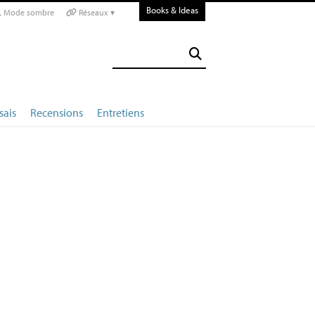
Books & Ideas
Mode sombre
Réseaux ▾
sais
Recensions
Entretiens