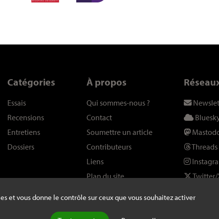
Catégories
À propos
Réseau
Essais
Qui sommes-nous
?
Newslet
Recensions
Contact
Bluesk
Entretiens
Soumettre un article
Mastod
Dossiers
Contributeurs
Threads
Liens
Instagr
Plan du site
Twitter/
kies et vous donne le contrôle sur ceux que vous souhaitez activer