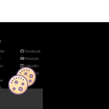
x
ter
Facebook
y
Youtube
on
Linkedin
SeenThis
am
Fil RSS
X