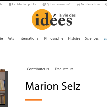
le
La rédaction publie
Qui sommes-nous?
Tous les articles
ie
Arts
International
Philosophie
Histoire
Sciences
Es
Contributeurs
Traducteurs
Marion Selz